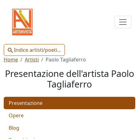
Indice
Artisti
e
Poeti
Indice artisti/poeti...
Home
Artisti
Paolo Tagliaferro
Presentazione dell'artista Paolo
Tagliaferro
Chiudi
Presentazione
Artisti
Poeti
Opere
Blog
Gianluca