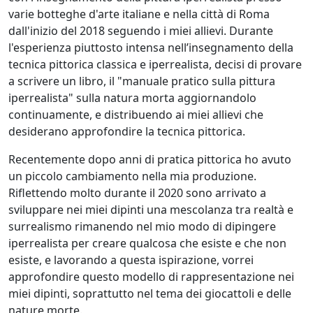
Andrea
varie botteghe d'arte italiane e nella città di Roma
Boscaro
dall'inizio del 2018 seguendo i miei allievi. Durante
l'esperienza piuttosto intensa nell’insegnamento della
tecnica pittorica classica e iperrealista, decisi di provare
Rikkardo
a scrivere un libro, il "manuale pratico sulla pittura
Brunetti
iperrealista" sulla natura morta aggiornandolo
continuamente, e distribuendo ai miei allievi che
desiderano approfondire la tecnica pittorica.
Nilo
Cabai
Recentemente dopo anni di pratica pittorica ho avuto
un piccolo cambiamento nella mia produzione.
Riflettendo molto durante il 2020 sono arrivato a
Alessandro
sviluppare nei miei dipinti una mescolanza tra realtà e
Cadamuro
surrealismo rimanendo nel mio modo di dipingere
iperrealista per creare qualcosa che esiste e che non
esiste, e lavorando a questa ispirazione, vorrei
Giancarlo
approfondire questo modello di rappresentazione nei
Caneva
miei dipinti, soprattutto nel tema dei giocattoli e delle
nature morte.