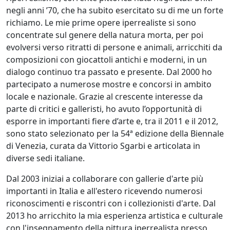
Beraldo
negli anni ’70, che ha subito esercitato su di me un forte
richiamo. Le mie prime opere iperrealiste si sono
concentrate sul genere della natura morta, per poi
Augusto
evolversi verso ritratti di persone e animali, arricchiti da
Bianchet
composizioni con giocattoli antichi e moderni, in un
dialogo continuo tra passato e presente. Dal 2000 ho
partecipato a numerose mostre e concorsi in ambito
Riccardo
locale e nazionale. Grazie al crescente interesse da
Boesso
parte di critici e galleristi, ho avuto l’opportunità di
esporre in importanti fiere d’arte e, tra il 2011 e il 2012,
sono stato selezionato per la 54ª edizione della Biennale
Ivana
di Venezia, curata da Vittorio Sgarbi e articolata in
Bomben
diverse sedi italiane.
Dal 2003 iniziai a collaborare con gallerie d'arte più
Walter
importanti in Italia e all'estero ricevendo numerosi
Bortolossi
riconoscimenti e riscontri con i collezionisti d'arte. Dal
2013 ho arricchito la mia esperienza artistica e culturale
con l'insegnamento della pittura iperrealista presso