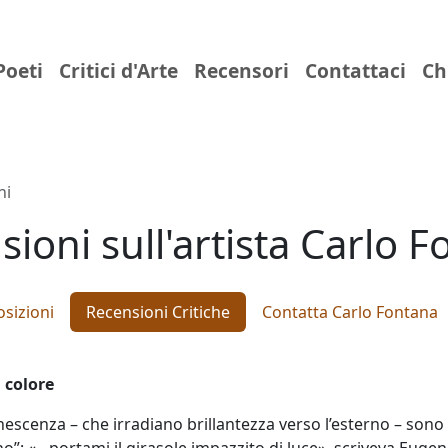
Poeti
Critici d'Arte
Recensori
Contattaci
Ch
ni
ioni sull'artista Carlo 
sizioni
Recensioni Critiche
Contatta Carlo Fontana
 colore
uminescenza – che irradiano brillantezza verso l’esterno – so
no”: «…portami il girasole impazzito di luce», scriveva Euge