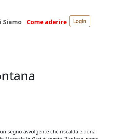
i Siamo
Come aderire
Login
Fontana
no un segno avvolgente che riscalda e dona
nio Montale in
Ossi di seppia
. Il colore, come