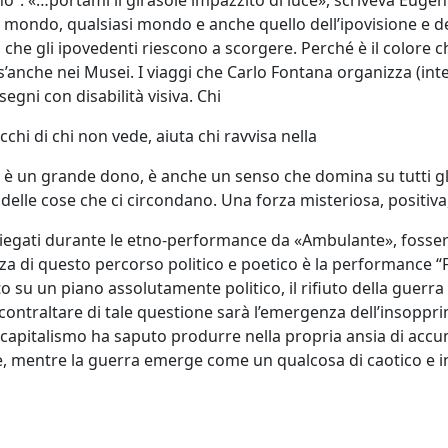
l mondo, qualsiasi mondo e anche quello dell’ipovisione e de
 che gli ipovedenti riescono a scorgere. Perché è il colore che
fors’anche nei Musei. I viaggi che Carlo Fontana organizza (i
ni con disabilità visiva. Chi
cchi di chi non vede, aiuta chi ravvisa nella
sta è un grande dono, è anche un senso che domina su tutti gl
 delle cose che ci circondano. Una forza misteriosa, positiva
impiegati durante le etno-performance da «Ambulante», fossero
za di questo percorso politico e poetico è la performance “
to su un piano assolutamente politico, il rifiuto della guerr
l contraltare di tale questione sarà l’emergenza dell’insoppr
il capitalismo ha saputo produrre nella propria ansia di ac
se, mentre la guerra emerge come un qualcosa di caotico e 