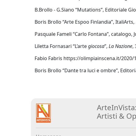
B.Brollo - G.Siano “Mutations”, Editoriale G
Stefano
Di
Boris Brollo “Arte Espoo Finlandia”, ItaliArts,
Lorito
Pasquale Fameli “Carlo Fontana”, catalogo, Jul
Liletta Fornasari “L’arte
giocosa
”,
La Nazione
,
Lorella
Fermo
Fabio Fabris https://olimpiainscena.it/2020
Boris Brollo “Dante tra luci e ombre”, Edito
Carlo
Fontana
Vanessa
ArteInVista
Fontanel
Artisti
&
Op
Elisabetta