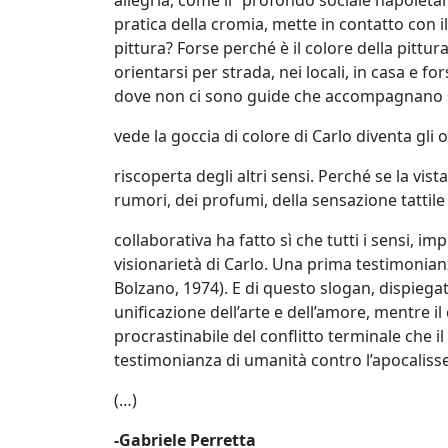
Gianluca
pratica della cromia, mette in contatto con i
Aiolo
pittura? Forse perché è il colore della pittura
orientarsi per strada, nei locali, in casa e 
dove non ci sono guide che accompagnano seg
AJ
vede la goccia di colore di Carlo diventa gli o
ROI
(Federico
riscoperta degli altri sensi. Perché se la vi
Ajello)
rumori, dei profumi, della sensazione tattile
collaborativa ha fatto sì che tutti i sensi, 
Paolo
visionarietà di Carlo. Una prima testimonian
Bolzano, 1974). E di questo slogan, dispiega
Avanzi
unificazione dell’arte e dell’amore, mentre i
procrastinabile del conflitto terminale che 
Andrés
testimonianza di umanità contro l’apocalis
Avré
(…)
-Gabriele Perretta