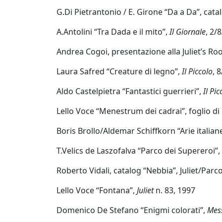
Franco
G.Di Pietrantonio / E. Girone “Da a Da”, cata
Beraldo
A.Antolini “Tra Dada e il mito”,
Il Giornale
, 2/
Andrea Cogoi, presentazione alla Juliet’s R
Augusto
Bianchet
Laura Safred “Creature di legno”,
Il Piccolo
, 
Aldo Castelpietra “Fantastici guerrieri”,
Il Pic
Riccardo
Lello Voce “Menestrum dei cadrai”, foglio di 
Boesso
Boris Brollo/Aldemar Schiffkorn “Arie italia
Ivana
T.Velics de Laszofalva “Parco dei Supereroi”,
Bomben
Roberto Vidali, catalog “Nebbia”, Juliet/Par
Lello Voce “Fontana”,
Juliet
n. 83, 1997
Walter
Domenico De Stefano “Enigmi colorati”,
Mes
Bortolossi