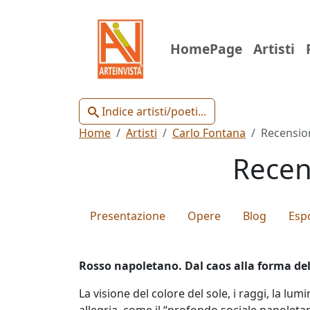
Indice
HomePage
Artisti
Artisti
e
Poeti
Indice artisti/poeti...
Home
Artisti
Carlo Fontana
Recensio
Recens
Chiudi
Presentazione
Opere
Blog
Espo
Artisti
Rosso napoletano. Dal caos alla forma del
Poeti
La visione del colore del sole, i raggi, la l
allegria, come il “profondo sociale napoleta