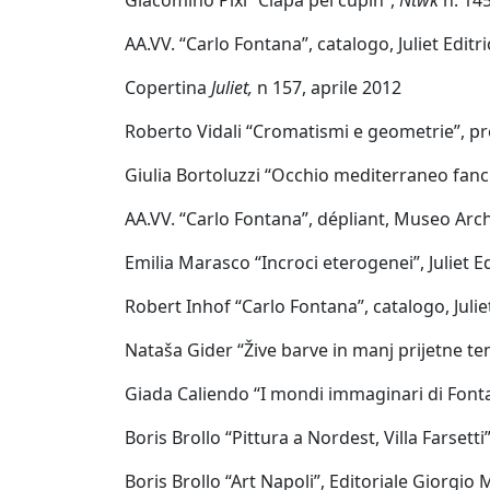
Colussa
AA.VV. “Carlo Fontana”, catalogo, Juliet Edit
Copertina
Juliet,
n 157, aprile 2012
Fabio
Colussi
Roberto Vidali “Cromatismi e geometrie”, pr
Giulia Bortoluzzi “Occhio mediterraneo fanci
Marco
AA.VV. “Carlo Fontana”, dépliant, Museo Arch
Creatini
Emilia Marasco “Incroci eterogenei”, Juliet Ed
Angelica
Robert Inhof “Carlo Fontana”, catalogo, Juli
Dainese
Nataša Gider “Žive barve in manj prijetne t
Giada Caliendo “I mondi immaginari di Font
Nicola
De
Boris Brollo “Pittura a Nordest, Villa Farsetti
Luca
Boris Brollo “Art Napoli”, Editoriale Giorgi