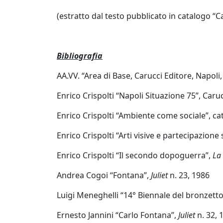
Elisabetta
Bacci
(estratto dal testo pubblicato in catalogo “Ca
Antonio
Bibliografia
Bardino
AA.VV. “Area di Base, Carucci Editore, Napoli
Mattia
Enrico Crispolti “Napoli Situazione 75”, Caru
Barone
Enrico Crispolti “Ambiente come sociale”, ca
Enrico Crispolti “Arti visive e partecipazione
Maria
Basile
Enrico Crispolti “Il secondo dopoguerra”,
La
Andrea Cogoi “Fontana”,
Juliet
n. 23, 1986
Giuliana
Luigi Meneghelli “14° Biennale del bronzett
Bellini
Ernesto Jannini “Carlo Fontana”,
Juliet
n. 32, 