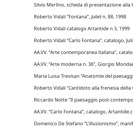
Silvio Merlino, scheda di presentazione alla 
Andrea
Roberto Vidali “Fontana”,
Juliet
n. 88, 1998
Boscaro
Roberto Vidali catalogo Artantide n 3, 1999
Rikkardo
Roberto Vidali “Carlo Fontana”, catalogo, Jul
Brunetti
AA.VV. “Arte contemporanea italiana”, catalo
AA.VV. “Arte moderna n. 36”, Giorgio Monda
Nilo
Maria Luisa Trevisan “Anatomie del paesagg
Cabai
Roberto Vidali “L’antidoto alla frenesia della 
Alessandro
Riccardo Notte “Il paesaggio post-contempo
Cadamuro
AA.VV. “Carlo Fontana”, catalogo, Artantide
Domenico De Stefano “L’illusionismo”, manif
Giancarlo
Caneva