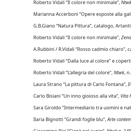
Roberto Vidali “Il colore non minimale”,
Ntw
Marianna Accerboni “Opere esposte alla gal
Silvia
G.B.Giano “Natura Pittura”, catalogo, Artant
Canton
Roberto Vidali “Il colore non minimale”,
Zen
LeoNilde
A.Rubbini / R.Vidali “Rosso cadmio chiaro”, 
Carabba
Roberto Vidali “Dalla luce al colore” e copert
Roberto Vidali “L’allegria del colore”,
Ntwk
, n
Gastone
Cecconello
Laura Strano “La pittura di Carlo Fontana”,
I
Carlo Bisiani “Un inno gioioso alla vita”,
Vita
Marco
Sara Giroldo “Intermediario tra uomini e na
Ciani
Ilaria Bignotti “Grandi foglie blu”,
Arte conte
Sergio
Giacomino Pixi “Ciapà pel cupin”,
Ntwk
n. 145