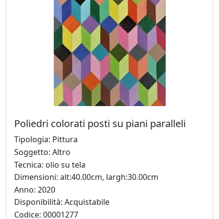
Grusovin
Paolo
Gubinelli
Lucia
Guidorizzi
Poliedri colorati posti su piani paralleli
Giovanni
Tipologia: Pittura
Iovacchini
Soggetto: Altro
Tecnica: olio su tela
Jimi
Dimensioni: alt:40.00cm, largh:30.00cm
Gazzosa
Anno: 2020
(Domenico
Disponibilità: Acquistabile
Masullo)
Codice: 00001277