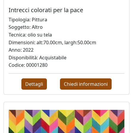
Silvia
Intrecci colorati per la pace
Canton
Tipologia: Pittura
Soggetto: Altro
Tecnica: olio su tela
LeoNilde
Dimensioni: alt:70.00cm, largh:50.00cm
Carabba
Anno: 2022
Disponibilità: Acquistabile
Gastone
Codice: 00001280
Cecconello
Dettagli
Chiedi informazioni
Marco
Ciani
Sergio
Colussa