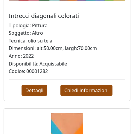
Intrecci diagonali colorati
Antonio
Tipologia: Pittura
Bardino
Soggetto: Altro
Tecnica: olio su tela
Mattia
Dimensioni: alt:50.00cm, largh:70.00cm
Barone
Anno: 2022
Disponibilità: Acquistabile
Codice: 00001282
Maria
Basile
Dettagli
Chiedi informazioni
Giuliana
Bellini
Franco