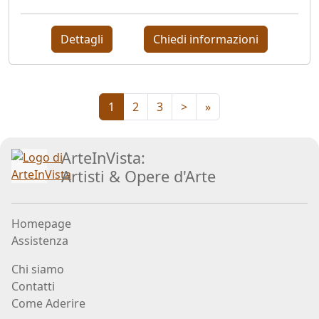
Jože
Dettagli
Chiedi informazioni
Kotar
Lorenzo
1
2
3
>
»
Lo
Vermi
ArteInVista:
Artisti
&
Opere d
'
Arte
Bruno
Lucchi
Homepage
Assistenza
Paola
Chi siamo
Angela
Contatti
Martinella
Come Aderire