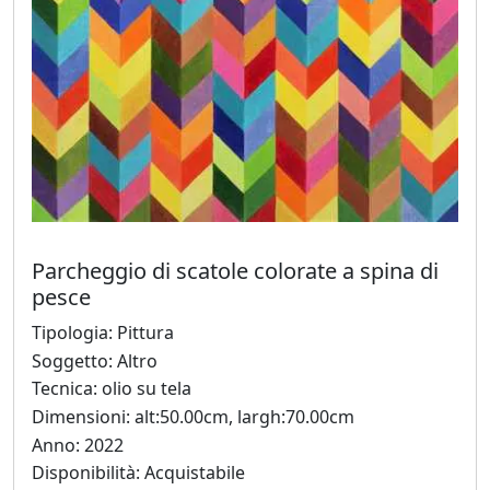
Fabio
Colussi
Marco
Creatini
Angelica
Parcheggio di scatole colorate a spina di
Dainese
pesce
Tipologia: Pittura
Soggetto: Altro
Nicola
Tecnica: olio su tela
De
Dimensioni: alt:50.00cm, largh:70.00cm
Luca
Anno: 2022
Disponibilità: Acquistabile