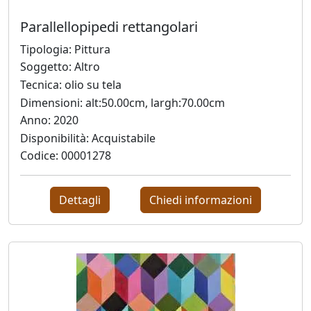
Parallellopipedi rettangolari
Ado
Tipologia: Pittura
Furlanetto
Soggetto: Altro
Tecnica: olio su tela
Ugo
Dimensioni: alt:50.00cm, largh:70.00cm
Gangheri
Anno: 2020
Disponibilità: Acquistabile
Codice: 00001278
Matteo
Germano
Dettagli
Chiedi informazioni
Graziano
Giovanatto
Laura