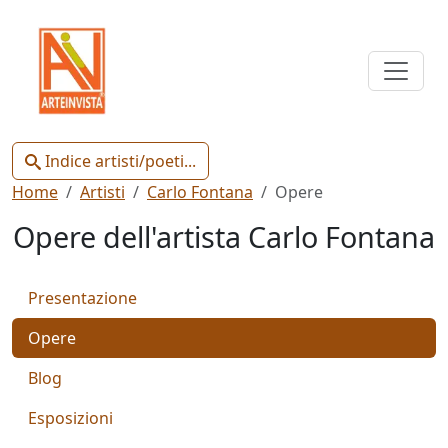
Indice
Artisti
e
Poeti
Indice artisti/poeti...
Home
Artisti
Carlo Fontana
Opere
Opere dell'artista Carlo Fontana
Chiudi
Presentazione
Artisti
Opere
Poeti
Blog
Esposizioni
Gianluca