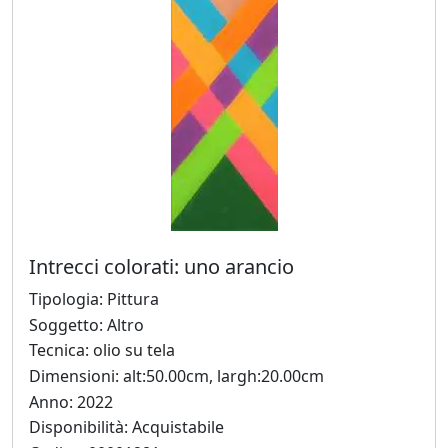
Beraldo
Augusto
Bianchet
Riccardo
Boesso
Intrecci colorati: uno arancio
Ivana
Bomben
Tipologia: Pittura
Soggetto: Altro
Tecnica: olio su tela
Walter
Dimensioni: alt:50.00cm, largh:20.00cm
Bortolossi
Anno: 2022
Disponibilità: Acquistabile