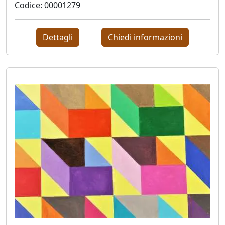
Stefano
Codice: 00001279
Di
Lorito
Dettagli
Chiedi informazioni
Lorella
Fermo
Carlo
Fontana
Vanessa
Fontanel
Elisabetta
Franceschini