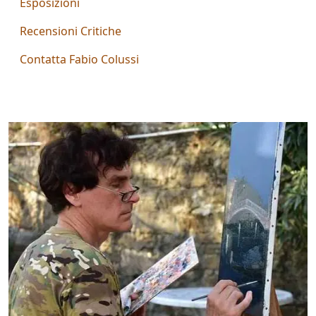
Esposizioni
Aiolo
Recensioni Critiche
AJ
Contatta Fabio Colussi
ROI
(Federico
Ajello)
Paolo
Avanzi
Andrés
Avré
Elisabetta
Bacci