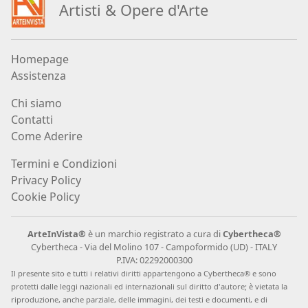
Andrea
Artisti
&
Opere d
'
Arte
Boscaro
Homepage
Rikkardo
Assistenza
Brunetti
Chi siamo
Contatti
Nilo
Come Aderire
Cabai
Termini e Condizioni
Privacy Policy
Cookie Policy
Alessandro
Cadamuro
ArteInVista®
è un marchio registrato a cura di
Cybertheca®
Cybertheca - Via del Molino 107 - Campoformido (UD) - ITALY
P.IVA: 02292000300
Giancarlo
Il presente sito e tutti i relativi diritti appartengono a Cybertheca® e sono
Caneva
protetti dalle leggi nazionali ed internazionali sul diritto d
'
autore; è vietata la
riproduzione, anche parziale, delle immagini, dei testi e documenti, e di