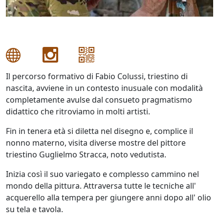
Antonio
Bardino
Il percorso formativo di Fabio Colussi, triestino di
Mattia
nascita, avviene in un contesto inusuale con modalità
Barone
completamente avulse dal consueto pragmatismo
didattico che ritroviamo in molti artisti.
Maria
Fin in tenera età si diletta nel disegno e, complice il
Basile
nonno materno, visita diverse mostre del pittore
triestino Guglielmo Stracca, noto vedutista.
Giuliana
Inizia così il suo variegato e complesso cammino nel
Bellini
mondo della pittura. Attraversa tutte le tecniche all'
acquerello alla tempera per giungere anni dopo all' olio
su tela e tavola.
Franco