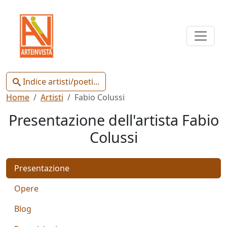
Indice
Artisti
e
Poeti
Indice artisti/poeti...
Home
Artisti
Fabio Colussi
Presentazione dell'artista Fabio
Colussi
Chiudi
Presentazione
Artisti
Poeti
Opere
Blog
Gianluca