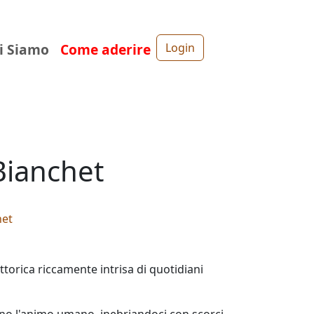
i Siamo
Come aderire
Login
Bianchet
het
torica riccamente intrisa di quotidiani
dono l'animo umano, inebriandoci con scorci