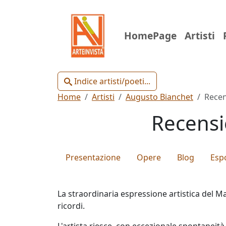
Indice
HomePage
Artisti
Artisti
e
Poeti
Indice artisti/poeti...
Home
Artisti
Augusto Bianchet
Recen
Recensi
Chiudi
Presentazione
Opere
Blog
Espo
Artisti
La straordinaria espressione artistica del M
Poeti
ricordi.
L'artista riesce, con eccezionale spontaneit