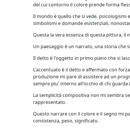
Elisabetta
del cui contorno il colore prende forma fless
Bacci
Il mondo è quello che si vede, psicologismi
simbolismi e domande esistenziali, nonostan
Antonio
Questa la vera essenza di questa pittura, il na
Bardino
Un paesaggio è un narrato, una storia che si 
Mattia
Il detto è l'oggetto in primo piano che si las
Barone
L'accentuato è il detto e affermato con forza
produzione mi pare di assistere ad un progr
Maria
sempre piu' interno all'occhio di chi guarda.E
Basile
La semplicità compositiva non mi sembra semp
rappresentato.
Giuliana
Questo narrare con il colore e il segno mi p
Bellini
consistenza, peso, significato.