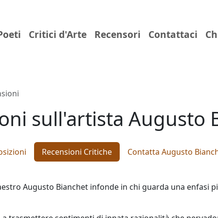
Poeti
Critici d'Arte
Recensori
Contattaci
Ch
sioni
oni sull'artista Augusto 
sizioni
Recensioni Critiche
Contatta Augusto Bianc
aestro Augusto Bianchet infonde in chi guarda una enfasi pit
à, a trasmettere sentimenti di innata razionalità che perva