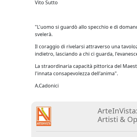
Vito Sutto
Franco
Beraldo
"L'uomo si guardò allo specchio e di domandò 
svelerà.
Augusto
Bianchet
Il coraggio di rivelarsi attraverso una tavolo
indietro, lasciando a chi ci guarda, l'evane
Riccardo
La straordinaria capacità pittorica del Maes
Boesso
l'innata consapevolezza dell'anima".
A.Cadonici
Ivana
Bomben
ArteInVista
Artisti
&
Op
Walter
Bortolossi