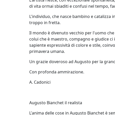
Gianluca
di vita ormai sbiaditi e confusi nel tempo, 
Aiolo
L'individuo, che nasce bambino e catalizza in 
troppo in fretta.
AJ
Il mondo è divenuto vecchio per l'uomo che 
ROI
colui che è maestro, compagno e giudice ci i
(Federico
sapiente espressività di colore e stile, coi
Ajello)
primavera umana.
Un grazie doveroso ad Augusto per la grande
Paolo
Con profonda ammirazione.
Avanzi
A. Cadonici
Andrés
Avré
Augusto Bianchet il realista
L'anima delle cose in Augusto Bianchet è semp