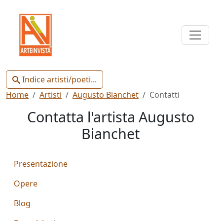
Indice
Artisti
e
Poeti
Indice artisti/poeti...
Home
Artisti
Augusto Bianchet
Contatti
Contatta l'artista Augusto
Bianchet
Chiudi
Presentazione
Artisti
Poeti
Opere
Blog
Gianluca