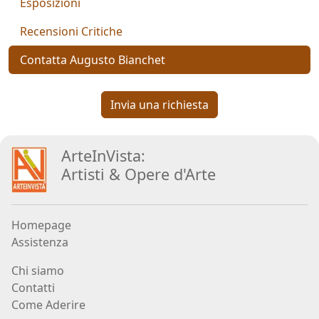
Esposizioni
Aiolo
Recensioni Critiche
AJ
Contatta Augusto Bianchet
ROI
(Federico
Invia una richiesta
Ajello)
ArteInVista:
Paolo
Artisti
&
Opere d
'
Arte
Avanzi
Homepage
Andrés
Assistenza
Avré
Chi siamo
Contatti
Elisabetta
Come Aderire
Bacci