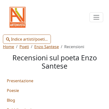
Indice
Artisti
e
Poeti
Indice artisti/poeti...
Home
Poeti
Enzo Santese
Recensioni
Recensioni sul poeta Enzo
Santese
Chiudi
Presentazione
Artisti
Poeti
Poesie
Blog
Gianluca