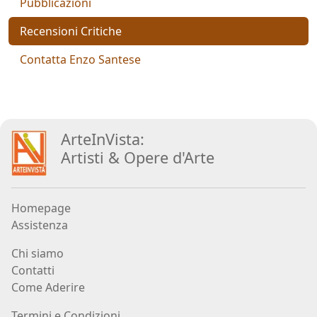
Pubblicazioni
Aiolo
Recensioni Critiche
AJ
Contatta Enzo Santese
ROI
(Federico
Ajello)
ArteInVista:
Artisti
&
Opere d
'
Arte
Paolo
Avanzi
Homepage
Assistenza
Andrés
Avré
Chi siamo
Contatti
Come Aderire
Elisabetta
Bacci
Termini e Condizioni