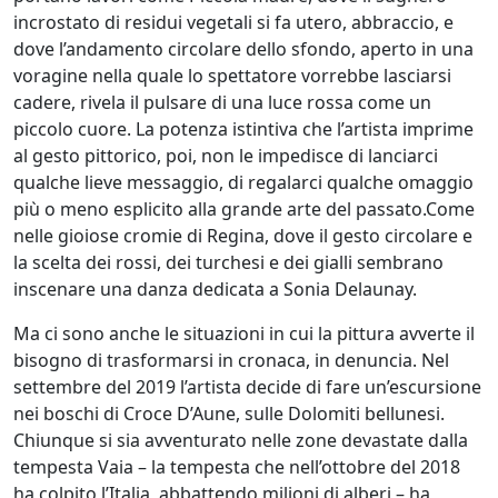
Menditto
incrostato di residui vegetali si fa utero, abbraccio, e
dove l’andamento circolare dello sfondo, aperto in una
voragine nella quale lo spettatore vorrebbe lasciarsi
Alexandra
cadere, rivela il pulsare di una luce rossa come un
Mitakidis
piccolo cuore. La potenza istintiva che l’artista imprime
al gesto pittorico, poi, non le impedisce di lanciarci
qualche lieve messaggio, di regalarci qualche omaggio
Domenico
più o meno esplicito alla grande arte del passato.Come
Montesano
nelle gioiose cromie di Regina, dove il gesto circolare e
la scelta dei rossi, dei turchesi e dei gialli sembrano
inscenare una danza dedicata a Sonia Delaunay.
Simonetta
Moro
Ma ci sono anche le situazioni in cui la pittura avverte il
bisogno di trasformarsi in cronaca, in denuncia. Nel
settembre del 2019 l’artista decide di fare un’escursione
Pietro
nei boschi di Croce D’Aune, sulle Dolomiti bellunesi.
Pancotto
Chiunque si sia avventurato nelle zone devastate dalla
tempesta Vaia – la tempesta che nell’ottobre del 2018
ha colpito l’Italia, abbattendo milioni di alberi – ha