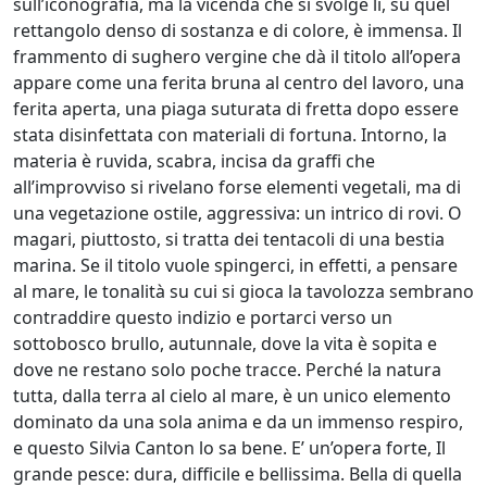
sull’iconografia, ma la vicenda che si svolge lì, su quel
rettangolo denso di sostanza e di colore, è immensa. Il
frammento di sughero vergine che dà il titolo all’opera
Jože
appare come una ferita bruna al centro del lavoro, una
Kotar
ferita aperta, una piaga suturata di fretta dopo essere
stata disinfettata con materiali di fortuna. Intorno, la
Lorenzo
materia è ruvida, scabra, incisa da graffi che
all’improvviso si rivelano forse elementi vegetali, ma di
Lo
una vegetazione ostile, aggressiva: un intrico di rovi. O
Vermi
magari, piuttosto, si tratta dei tentacoli di una bestia
marina. Se il titolo vuole spingerci, in effetti, a pensare
al mare, le tonalità su cui si gioca la tavolozza sembrano
Bruno
contraddire questo indizio e portarci verso un
Lucchi
sottobosco brullo, autunnale, dove la vita è sopita e
dove ne restano solo poche tracce. Perché la natura
Paola
tutta, dalla terra al cielo al mare, è un unico elemento
dominato da una sola anima e da un immenso respiro,
Angela
e questo Silvia Canton lo sa bene. E’ un’opera forte, Il
Martinella
grande pesce: dura, difficile e bellissima. Bella di quella