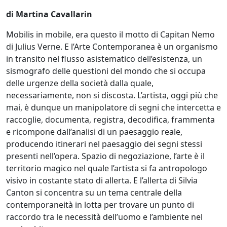
Santese
di Martina Cavallarin
Mobilis in mobile, era questo il motto di Capitan Nemo
Andrea
di Julius Verne. E l’Arte Contemporanea è un organismo
Savazzi
in transito nel flusso asistematico dell’esistenza, un
sismografo delle questioni del mondo che si occupa
delle urgenze della società dalla quale,
Alessio
necessariamente, non si discosta. L’artista, oggi più che
Serpetti
mai, è dunque un manipolatore di segni che intercetta e
raccoglie, documenta, registra, decodifica, frammenta
e ricompone dall’analisi di un paesaggio reale,
Richard
producendo itinerari nel paesaggio dei segni stessi
Silvaggio
presenti nell’opera. Spazio di negoziazione, l’arte è il
territorio magico nel quale l’artista si fa antropologo
visivo in costante stato di allerta. E l’allerta di Silvia
Francesco
Canton si concentra su un tema centrale della
Stefanini
contemporaneità in lotta per trovare un punto di
raccordo tra le necessità dell’uomo e l’ambiente nel