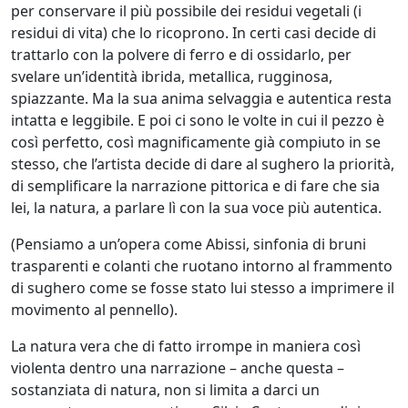
per conservare il più possibile dei residui vegetali (i
Silvia
residui di vita) che lo ricoprono. In certi casi decide di
Canton
trattarlo con la polvere di ferro e di ossidarlo, per
svelare un’identità ibrida, metallica, rugginosa,
spiazzante. Ma la sua anima selvaggia e autentica resta
LeoNilde
intatta e leggibile. E poi ci sono le volte in cui il pezzo è
Carabba
così perfetto, così magnificamente già compiuto in se
stesso, che l’artista decide di dare al sughero la priorità,
di semplificare la narrazione pittorica e di fare che sia
Gastone
lei, la natura, a parlare lì con la sua voce più autentica.
Cecconello
(Pensiamo a un’opera come Abissi, sinfonia di bruni
trasparenti e colanti che ruotano intorno al frammento
Marco
di sughero come se fosse stato lui stesso a imprimere il
Ciani
movimento al pennello).
La natura vera che di fatto irrompe in maniera così
violenta dentro una narrazione – anche questa –
Sergio
sostanziata di natura, non si limita a darci un
Colussa