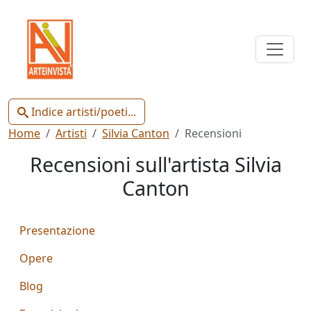
Indice
Artisti
e
Poeti
Indice artisti/poeti...
Home
Artisti
Silvia Canton
Recensioni
Recensioni sull'artista Silvia
Canton
Chiudi
Presentazione
Artisti
Poeti
Opere
Blog
Gianluca