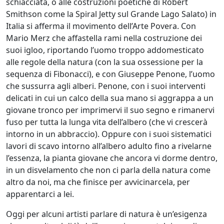
schiacciata, o alle costruzioni poetiche di Robert
Smithson come la Spiral Jetty sul Grande Lago Salato) in
Italia si afferma il movimento dell’Arte Povera. Con
Antonio
Mario Merz che affastella rami nella costruzione dei
Bardino
suoi igloo, riportando l’uomo troppo addomesticato
alle regole della natura (con la sua ossessione per la
sequenza di Fibonacci), e con Giuseppe Penone, l’uomo
Mattia
che sussurra agli alberi. Penone, con i suoi interventi
Barone
delicati in cui un calco della sua mano si aggrappa a un
giovane tronco per imprimervi il suo segno e rimanervi
fuso per tutta la lunga vita dell’albero (che vi crescerà
Maria
intorno in un abbraccio). Oppure con i suoi sistematici
Basile
lavori di scavo intorno all’albero adulto fino a rivelarne
l’essenza, la pianta giovane che ancora vi dorme dentro,
in un disvelamento che non ci parla della natura come
Giuliana
altro da noi, ma che finisce per avvicinarcela, per
Bellini
apparentarci a lei.
Oggi per alcuni artisti parlare di natura è un’esigenza
Franco