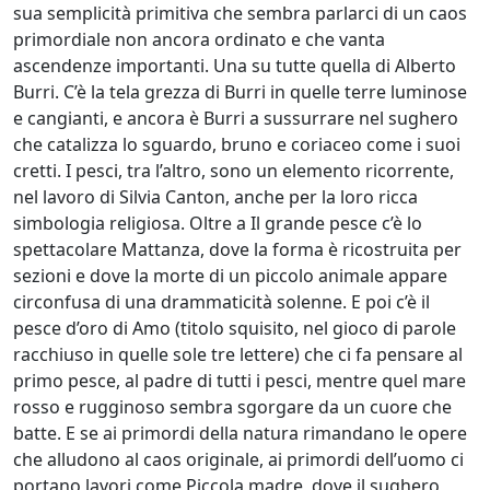
sua semplicità primitiva che sembra parlarci di un caos
primordiale non ancora ordinato e che vanta
Carlo
ascendenze importanti. Una su tutte quella di Alberto
Martini
Burri. C’è la tela grezza di Burri in quelle terre luminose
e cangianti, e ancora è Burri a sussurrare nel sughero
Paola
che catalizza lo sguardo, bruno e coriaceo come i suoi
cretti. I pesci, tra l’altro, sono un elemento ricorrente,
Mascherin
nel lavoro di Silvia Canton, anche per la loro ricca
simbologia religiosa. Oltre a Il grande pesce c’è lo
Andrea
spettacolare Mattanza, dove la forma è ricostruita per
Màzzoli
sezioni e dove la morte di un piccolo animale appare
circonfusa di una drammaticità solenne. E poi c’è il
pesce d’oro di Amo (titolo squisito, nel gioco di parole
Klaus
racchiuso in quelle sole tre lettere) che ci fa pensare al
Karl
primo pesce, al padre di tutti i pesci, mentre quel mare
rosso e rugginoso sembra sgorgare da un cuore che
Mehrkens
batte. E se ai primordi della natura rimandano le opere
che alludono al caos originale, ai primordi dell’uomo ci
Vittorio
portano lavori come Piccola madre, dove il sughero