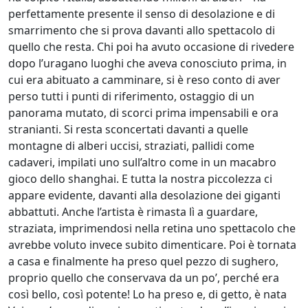
Antonella
perfettamente presente il senso di desolazione e di
Peresson
smarrimento che si prova davanti allo spettacolo di
quello che resta. Chi poi ha avuto occasione di rivedere
dopo l’uragano luoghi che aveva conosciuto prima, in
Carlo
cui era abituato a camminare, si è reso conto di aver
Piemonti
perso tutti i punti di riferimento, ostaggio di un
panorama mutato, di scorci prima impensabili e ora
stranianti. Si resta sconcertati davanti a quelle
Ivan
montagne di alberi uccisi, straziati, pallidi come
Pili
cadaveri, impilati uno sull’altro come in un macabro
gioco dello shanghai. E tutta la nostra piccolezza ci
appare evidente, davanti alla desolazione dei giganti
Marialisa
abbattuti. Anche l’artista è rimasta lì a guardare,
Povegliano
straziata, imprimendosi nella retina uno spettacolo che
avrebbe voluto invece subito dimenticare. Poi è tornata
a casa e finalmente ha preso quel pezzo di sughero,
Maria
proprio quello che conservava da un po’, perché era
Chiara
così bello, così potente! Lo ha preso e, di getto, è nata
Pruna