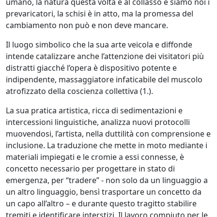
umano, la natura questa volta è al collasso e siamo noi i
Paolo
prevaricatori, la schisi è in atto, ma la promessa del
cambiamento non può e non deve mancare.
Valle
Il luogo simbolico che la sua arte veicola e diffonde
intende catalizzare anche l’attenzione dei visitatori più
Bernarda
distratti giacché l’opera è dispositivo potente e
Visentini
indipendente, massaggiatore infaticabile del muscolo
atrofizzato della coscienza collettiva (1.).
Toni
La sua pratica artistica, ricca di sedimentazioni e
Zanussi
intercessioni linguistiche, analizza nuovi protocolli
muovendosi, l’artista, nella duttilità con comprensione e
inclusione. La traduzione che mette in moto mediante i
Massimo
materiali impiegati e le cromie a essi connesse, è
Zecchin
concetto necessario per progettare in stato di
emergenza, per “tradere” - non solo da un linguaggio a
un altro linguaggio, bensì trasportare un concetto da
Antonio
un capo all’altro – e durante questo tragitto stabilire
Zucchiatti
tremiti e identificare interstizi. Il lavoro compiuto per le