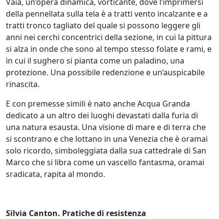
Vaia, un’opera dinamica, vorticante, dove l’imprimersi
della pennellata sulla tela è a tratti vento incalzante e a
tratti tronco tagliato del quale si possono leggere gli
Giovanni
anni nei cerchi concentrici della sezione, in cui la pittura
Pulze
si alza in onde che sono al tempo stesso folate e rami, e
in cui il sughero si pianta come un paladino, una
protezione. Una possibile redenzione e un’auspicabile
Graziella
rinascita.
Ranieri
E con premesse simili è nato anche Acqua Granda
dedicato a un altro dei luoghi devastati dalla furia di
Marcello
una natura esausta. Una visione di mare e di terra che
Remigi
si scontrano e che lottano in una Venezia che è oramai
solo ricordo, simboleggiata dalla sua cattedrale di San
Marco che si libra come un vascello fantasma, oramai
Sabina
sradicata, rapita al mondo.
Romanin
Enzo
Silvia Canton. Pratiche di resistenza