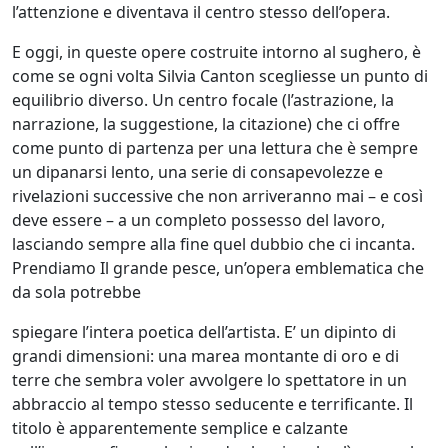
Grusovin
l’attenzione e diventava il centro stesso dell’opera.
E oggi, in queste opere costruite intorno al sughero, è
Paolo
come se ogni volta Silvia Canton scegliesse un punto di
Gubinelli
equilibrio diverso. Un centro focale (l’astrazione, la
narrazione, la suggestione, la citazione) che ci offre
come punto di partenza per una lettura che è sempre
Lucia
un dipanarsi lento, una serie di consapevolezze e
Guidorizzi
rivelazioni successive che non arriveranno mai – e così
deve essere – a un completo possesso del lavoro,
lasciando sempre alla fine quel dubbio che ci incanta.
Giovanni
Prendiamo Il grande pesce, un’opera emblematica che
Iovacchini
da sola potrebbe
spiegare l’intera poetica dell’artista. E’ un dipinto di
Jimi
grandi dimensioni: una marea montante di oro e di
terre che sembra voler avvolgere lo spettatore in un
Gazzosa
abbraccio al tempo stesso seducente e terrificante. Il
(Domenico
titolo è apparentemente semplice e calzante
Masullo)