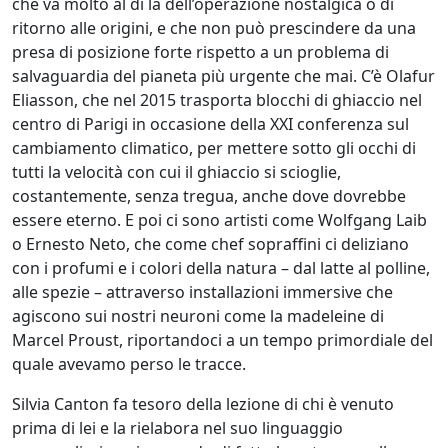
che va molto al di là dell’operazione nostalgica o di
Beraldo
ritorno alle origini, e che non può prescindere da una
presa di posizione forte rispetto a un problema di
salvaguardia del pianeta più urgente che mai. C’è Olafur
Augusto
Eliasson, che nel 2015 trasporta blocchi di ghiaccio nel
Bianchet
centro di Parigi in occasione della XXI conferenza sul
cambiamento climatico, per mettere sotto gli occhi di
tutti la velocità con cui il ghiaccio si scioglie,
Riccardo
costantemente, senza tregua, anche dove dovrebbe
Boesso
essere eterno. E poi ci sono artisti come Wolfgang Laib
o Ernesto Neto, che come chef sopraffini ci deliziano
con i profumi e i colori della natura – dal latte al polline,
Ivana
alle spezie – attraverso installazioni immersive che
Bomben
agiscono sui nostri neuroni come la madeleine di
Marcel Proust, riportandoci a un tempo primordiale del
quale avevamo perso le tracce.
Walter
Bortolossi
Silvia Canton fa tesoro della lezione di chi è venuto
prima di lei e la rielabora nel suo linguaggio