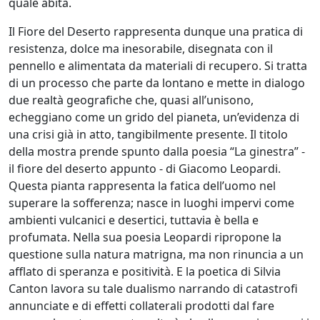
quale abita.
Carlo
Stragapede
Il Fiore del Deserto rappresenta dunque una pratica di
resistenza, dolce ma inesorabile, disegnata con il
pennello e alimentata da materiali di recupero. Si tratta
Andrea
di un processo che parte da lontano e mette in dialogo
Tacconi
due realtà geografiche che, quasi all’unisono,
echeggiano come un grido del pianeta, un’evidenza di
una crisi già in atto, tangibilmente presente. Il titolo
Paolo
della mostra prende spunto dalla poesia “La ginestra” -
Tagliaferro
il fiore del deserto appunto - di Giacomo Leopardi.
Questa pianta rappresenta la fatica dell’uomo nel
superare la sofferenza; nasce in luoghi impervi come
Sergio
ambienti vulcanici e desertici, tuttavia è bella e
Tirelli
profumata. Nella sua poesia Leopardi ripropone la
questione sulla natura matrigna, ma non rinuncia a un
Diego
afflato di speranza e positività. E la poetica di Silvia
Canton lavora su tale dualismo narrando di catastrofi
Valentinuzzi
annunciate e di effetti collaterali prodotti dal fare