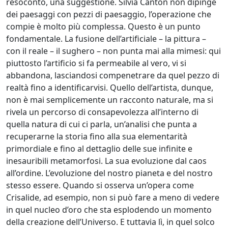
resoconto, una suggestione. Silvia Canton non dipinge
dei paesaggi con pezzi di paesaggio, l’operazione che
Fabio
compie è molto più complessa. Questo è un punto
fondamentale. La fusione dell’artificiale – la pittura –
Colussi
con il reale – il sughero – non punta mai alla mimesi: qui
piuttosto l’artificio si fa permeabile al vero, vi si
Marco
abbandona, lasciandosi compenetrare da quel pezzo di
Creatini
realtà fino a identificarvisi. Quello dell’artista, dunque,
non è mai semplicemente un racconto naturale, ma si
rivela un percorso di consapevolezza all’interno di
Angelica
quella natura di cui ci parla, un’analisi che punta a
Dainese
recuperarne la storia fino alla sua elementarità
primordiale e fino al dettaglio delle sue infinite e
inesauribili metamorfosi. La sua evoluzione dal caos
Nicola
all’ordine. L’evoluzione del nostro pianeta e del nostro
De
stesso essere. Quando si osserva un’opera come
Luca
Crisalide, ad esempio, non si può fare a meno di vedere
in quel nucleo d’oro che sta esplodendo un momento
della creazione dell’Universo. E tuttavia lì, in quel solco