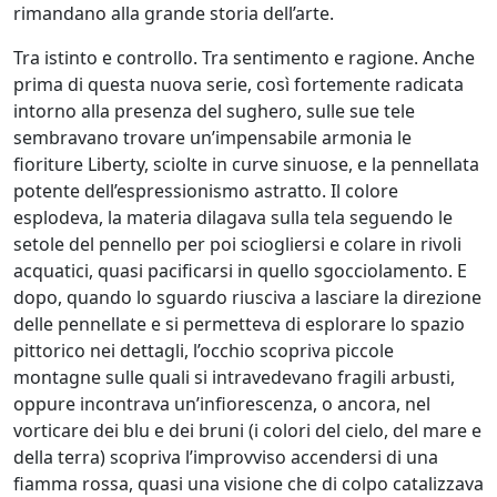
rimandano alla grande storia dell’arte.
Tra istinto e controllo. Tra sentimento e ragione. Anche
Ado
prima di questa nuova serie, così fortemente radicata
Furlanetto
intorno alla presenza del sughero, sulle sue tele
sembravano trovare un’impensabile armonia le
Ugo
fioriture Liberty, sciolte in curve sinuose, e la pennellata
potente dell’espressionismo astratto. Il colore
Gangheri
esplodeva, la materia dilagava sulla tela seguendo le
setole del pennello per poi sciogliersi e colare in rivoli
Matteo
acquatici, quasi pacificarsi in quello sgocciolamento. E
Germano
dopo, quando lo sguardo riusciva a lasciare la direzione
delle pennellate e si permetteva di esplorare lo spazio
pittorico nei dettagli, l’occhio scopriva piccole
Graziano
montagne sulle quali si intravedevano fragili arbusti,
Giovanatto
oppure incontrava un’infiorescenza, o ancora, nel
vorticare dei blu e dei bruni (i colori del cielo, del mare e
della terra) scopriva l’improvviso accendersi di una
Laura
fiamma rossa, quasi una visione che di colpo catalizzava