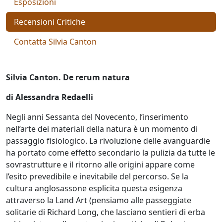
Esposizioni
Aiolo
Recensioni Critiche
AJ
Contatta Silvia Canton
ROI
(Federico
Silvia Canton. De rerum natura
Ajello)
di Alessandra Redaelli
Paolo
Negli anni Sessanta del Novecento, l’inserimento
Avanzi
nell’arte dei materiali della natura è un momento di
passaggio fisiologico. La rivoluzione delle avanguardie
ha portato come effetto secondario la pulizia da tutte le
Andrés
sovrastrutture e il ritorno alle origini appare come
Avré
l’esito prevedibile e inevitabile del percorso. Se la
cultura anglosassone esplicita questa esigenza
attraverso la Land Art (pensiamo alle passeggiate
Elisabetta
solitarie di Richard Long, che lasciano sentieri di erba
Bacci