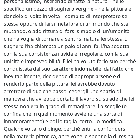
personalissimo, inserendo di fatto la natura – nello
Andrea
specifico un pezzo di sughero vergine – nella pittura e
Boscaro
dandole di volta in volta il compito di interpretare se
stessa oppure di farsi metafora di un mondo che sta
mutando, o addirittura di farsi simbolo di un’umanità
Rikkardo
che ha voglia di tornare a sentirsi natura lei stessa. Il
Brunetti
sughero l’ha chiamata un paio di anni fa. L’ha sedotta
con la sua consistenza ruvida e irregolare, con la sua
unicità e imprevedibilità. E lei ha voluto farlo suo perché
Nilo
conquistata dal suo carattere indomabile, dal fatto che
Cabai
inevitabilmente, decidendo di appropriarsene e di
renderlo parte della pittura, lei avrebbe dovuto
Alessandro
arretrare di qualche passo, cedergli uno spazio di
manovra che avrebbe portato il lavoro su strade che lei
Cadamuro
stessa non era in grado di immaginare. Lo sceglie (e
confida che in quel momento avviene una sorta di
Giancarlo
innamoramento) e poi lo taglia, certo. Lo modifica.
Qualche volta lo dipinge, perché entri a confondersi
Caneva
nella materia pittorica, altre volte lo spennella di resina