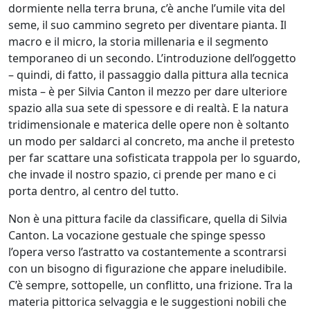
Stefano
dormiente nella terra bruna, c’è anche l’umile vita del
Di
seme, il suo cammino segreto per diventare pianta. Il
macro e il micro, la storia millenaria e il segmento
Lorito
temporaneo di un secondo. L’introduzione dell’oggetto
– quindi, di fatto, il passaggio dalla pittura alla tecnica
Lorella
mista – è per Silvia Canton il mezzo per dare ulteriore
Fermo
spazio alla sua sete di spessore e di realtà. E la natura
tridimensionale e materica delle opere non è soltanto
un modo per saldarci al concreto, ma anche il pretesto
Carlo
per far scattare una sofisticata trappola per lo sguardo,
Fontana
che invade il nostro spazio, ci prende per mano e ci
porta dentro, al centro del tutto.
Vanessa
Non è una pittura facile da classificare, quella di Silvia
Canton. La vocazione gestuale che spinge spesso
Fontanel
l’opera verso l’astratto va costantemente a scontrarsi
con un bisogno di figurazione che appare ineludibile.
Elisabetta
C’è sempre, sottopelle, un conflitto, una frizione. Tra la
Franceschini
materia pittorica selvaggia e le suggestioni nobili che