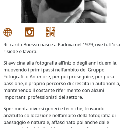
Antonio
Bardino
Riccardo Boesso nasce a Padova nel 1979, ove tutt’ora
Mattia
risiede e lavora.
Barone
Si avvicina alla fotografia all’inizio degli anni duemila,
muovendo i primi passi nell’ambito del Gruppo
Maria
Fotografico Antenore, per poi proseguire, per pura
Basile
passione, il proprio percorso di crescita in autonomia,
mantenendo il costante riferimento con alcuni
importanti professionisti del settore.
Giuliana
Bellini
Sperimenta diversi generi e tecniche, trovando
anzitutto collocazione nell’ambito della fotografia di
paesaggio e natura e, affascinato poi anche dalle
Franco