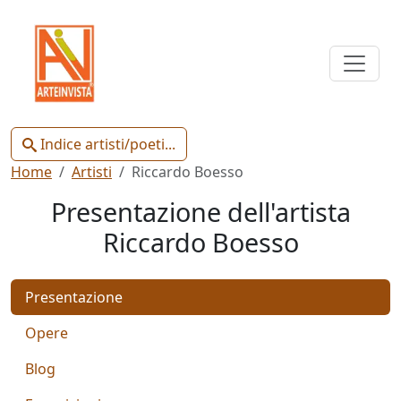
Indice
Artisti
e
Poeti
Indice artisti/poeti...
Home
Artisti
Riccardo Boesso
Presentazione dell'artista
Riccardo Boesso
Chiudi
Presentazione
Artisti
Poeti
Opere
Blog
Gianluca