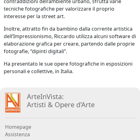
contraddizioni dell’ambiente urbano, sfrutta varie
Beraldo
tecniche fotografiche per valorizzare il proprio
interesse per la street art.
Augusto
Inoltre, attratto fin da bambino dalla corrente artistica
Bianchet
dell’Impressionismo, Riccardo utilizza alcuni software di
elaborazione grafica per creare, partendo dalle proprie
fotografie, “dipinti digitali”.
Riccardo
Ha presentato le sue opere fotografiche in esposizioni
Boesso
personali e collettive, in Italia.
Ivana
Bomben
ArteInVista:
Artisti
&
Opere d
'
Arte
Walter
Bortolossi
Homepage
Assistenza