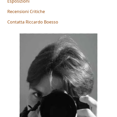
Esposizioni
Aiolo
Recensioni Critiche
AJ
Contatta Riccardo Boesso
ROI
(Federico
Ajello)
Paolo
Avanzi
Andrés
Avré
Elisabetta
Bacci