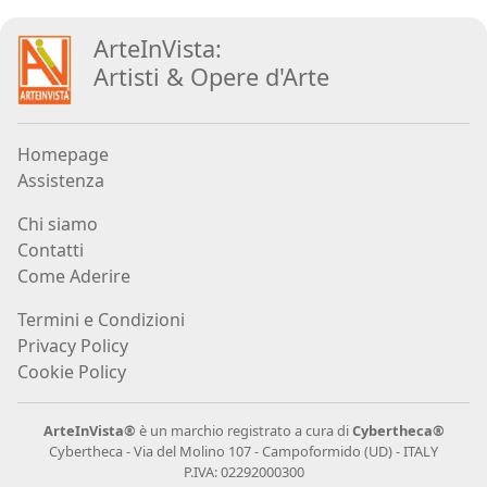
ArteInVista:
Ado
Artisti
&
Opere d
'
Arte
Furlanetto
Homepage
Ugo
Assistenza
Gangheri
Chi siamo
Contatti
Matteo
Come Aderire
Germano
Termini e Condizioni
Privacy Policy
Graziano
Cookie Policy
Giovanatto
ArteInVista®
è un marchio registrato a cura di
Cybertheca®
Cybertheca - Via del Molino 107 - Campoformido (UD) - ITALY
Laura
P.IVA: 02292000300