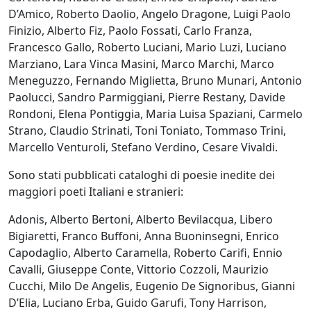
Andrea
D’Amico, Roberto Daolio, Angelo Dragone, Luigi Paolo
Boscaro
Finizio, Alberto Fiz, Paolo Fossati, Carlo Franza,
Francesco Gallo, Roberto Luciani, Mario Luzi, Luciano
Marziano, Lara Vinca Masini, Marco Marchi, Marco
Rikkardo
Meneguzzo, Fernando Miglietta, Bruno Munari, Antonio
Brunetti
Paolucci, Sandro Parmiggiani, Pierre Restany, Davide
Rondoni, Elena Pontiggia, Maria Luisa Spaziani, Carmelo
Strano, Claudio Strinati, Toni Toniato, Tommaso Trini,
Nilo
Marcello Venturoli, Stefano Verdino, Cesare Vivaldi.
Cabai
Sono stati pubblicati cataloghi di poesie inedite dei
maggiori poeti Italiani e stranieri:
Alessandro
Adonis, Alberto Bertoni, Alberto Bevilacqua, Libero
Cadamuro
Bigiaretti, Franco Buffoni, Anna Buoninsegni, Enrico
Capodaglio, Alberto Caramella, Roberto Carifi, Ennio
Giancarlo
Cavalli, Giuseppe Conte, Vittorio Cozzoli, Maurizio
Cucchi, Milo De Angelis, Eugenio De Signoribus, Gianni
Caneva
D’Elia, Luciano Erba, Guido Garufi, Tony Harrison,