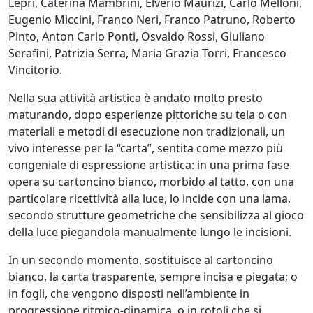
Lepri, Caterina Mambrini, Elverio Maurizi, Carlo Melloni,
Eugenio Miccini, Franco Neri, Franco Patruno, Roberto
Fabio
Pinto, Anton Carlo Ponti, Osvaldo Rossi, Giuliano
Serafini, Patrizia Serra, Maria Grazia Torri, Francesco
Colussi
Vincitorio.
Nella sua attività artistica è andato molto presto
Marco
maturando, dopo esperienze pittoriche su tela o con
Creatini
materiali e metodi di esecuzione non tradizionali, un
vivo interesse per la “carta”, sentita come mezzo più
congeniale di espressione artistica: in una prima fase
Angelica
opera su cartoncino bianco, morbido al tatto, con una
Dainese
particolare ricettività alla luce, lo incide con una lama,
secondo strutture geometriche che sensibilizza al gioco
Nicola
della luce piegandola manualmente lungo le incisioni.
De
In un secondo momento, sostituisce al cartoncino
Luca
bianco, la carta trasparente, sempre incisa e piegata; o
in fogli, che vengono disposti nell’ambiente in
progressione ritmico-dinamica, o in rotoli che si