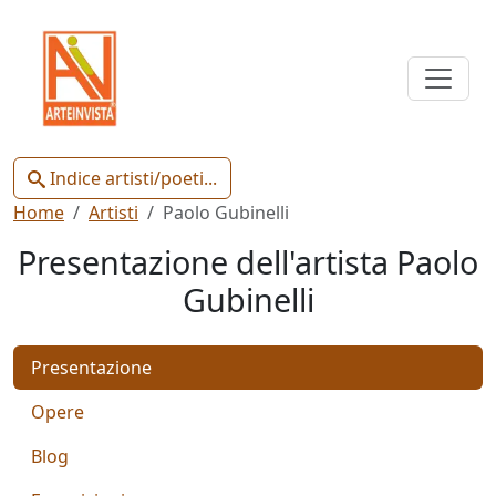
Indice
Artisti
e
Poeti
Indice artisti/poeti...
Home
Artisti
Paolo Gubinelli
Presentazione dell'artista Paolo
Gubinelli
Chiudi
Presentazione
Artisti
Poeti
Opere
Blog
Gianluca