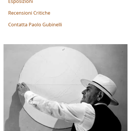
Esposizioni
Aiolo
Recensioni Critiche
AJ
Contatta Paolo Gubinelli
ROI
(Federico
Ajello)
Paolo
Avanzi
Andrés
Avré
Elisabetta
Bacci