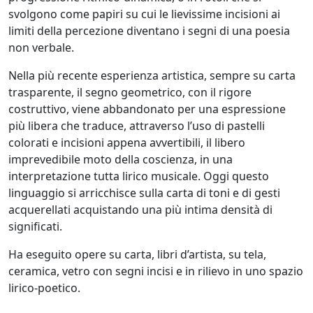
Stefano
svolgono come papiri su cui le lievissime incisioni ai
Di
limiti della percezione diventano i segni di una poesia
Lorito
non verbale.
Nella più recente esperienza artistica, sempre su carta
Lorella
trasparente, il segno geometrico, con il rigore
Fermo
costruttivo, viene abbandonato per una espressione
più libera che traduce, attraverso l’uso di pastelli
colorati e incisioni appena avvertibili, il libero
Carlo
imprevedibile moto della coscienza, in una
Fontana
interpretazione tutta lirico musicale. Oggi questo
linguaggio si arricchisce sulla carta di toni e di gesti
acquerellati acquistando una più intima densità di
Vanessa
significati.
Fontanel
Ha eseguito opere su carta, libri d’artista, su tela,
ceramica, vetro con segni incisi e in rilievo in uno spazio
Elisabetta
lirico-poetico.
Franceschini