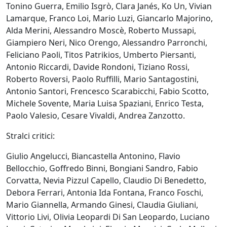
Tonino Guerra, Emilio Isgrò, Clara Janés, Ko Un, Vivian
Silvia
Lamarque, Franco Loi, Mario Luzi, Giancarlo Majorino,
Canton
Alda Merini, Alessandro Moscè, Roberto Mussapi,
Giampiero Neri, Nico Orengo, Alessandro Parronchi,
Feliciano Paoli, Titos Patrikios, Umberto Piersanti,
LeoNilde
Antonio Riccardi, Davide Rondoni, Tiziano Rossi,
Carabba
Roberto Roversi, Paolo Ruffilli, Mario Santagostini,
Antonio Santori, Frencesco Scarabicchi, Fabio Scotto,
Michele Sovente, Maria Luisa Spaziani, Enrico Testa,
Gastone
Paolo Valesio, Cesare Vivaldi, Andrea Zanzotto.
Cecconello
Stralci critici:
Giulio Angelucci, Biancastella Antonino, Flavio
Marco
Bellocchio, Goffredo Binni, Bongiani Sandro, Fabio
Ciani
Corvatta, Nevia Pizzul Capello, Claudio Di Benedetto,
Debora Ferrari, Antonia Ida Fontana, Franco Foschi,
Mario Giannella, Armando Ginesi, Claudia Giuliani,
Sergio
Vittorio Livi, Olivia Leopardi Di San Leopardo, Luciano
Colussa