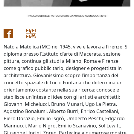
Antonio
Bardino
Nato a Matelica (MC) nel 1945, vive e lavora a Firenze. Si
Mattia
diploma presso l’Istituto d’arte di Macerata, sezione
Barone
pittura, continua gli studi a Milano, Roma e Firenze
come grafico pubblicitario, designer e progettista in
Maria
architettura. Giovanissimo scopre l’importanza del
concetto spaziale di Lucio Fontana che determina un
Basile
orientamento costante nella sua ricerca: conosce e
stabilisce un’intesa di idee con gli artisti e architetti:
Giuliana
Giovanni Michelucci, Bruno Munari, Ugo La Pietra,
Agostino Bonalumi, Alberto Burri, Enrico Castellani,
Bellini
Piero Dorazio, Emilio Isgrò, Umberto Peschi, Edgardo
Mannucci, Mario Nigro, Emilio Scanavino, Sol Lewitt,
Franco
Giuseppe Uncini, Zoren. Partecipa a numerose mostre