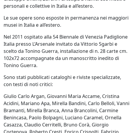
Beraldo
personali e collettive in Italia e all’estero.
Le sue opere sono esposte in permanenza nei maggiori
Augusto
musei in Italia e all’estero.
Bianchet
Nel 2011 ospitato alla 54 Biennale di Venezia Padiglione
Italia presso L’Arsenale invitato da Vittorio Sgarbi e
scelto da Tonino Guerra, installazione di n. 28 carte cm.
Riccardo
102x72 accompagnate da un manoscritto inedito di
Boesso
Tonino Guerra.
Sono stati pubblicati cataloghi e riviste specializzate,
Ivana
con testi di noti critici:
Bomben
Giulio Carlo Argan, Giovanni Maria Accame, Cristina
Acidini, Mariano Apa, Mirella Bandini, Carlo Belloli, Vanni
Walter
Bramanti, Mirella Branca, Anna Brancolini, Carmine
Bortolossi
Benincasa, Paolo Bolpagni, Luciano Caramel, Ornella
Casazza, Claudio Cerritelli, Bruno Corà, Giorgio
Cortenova, Roberto Cresti, Enrico Crispolti, Fabrizio