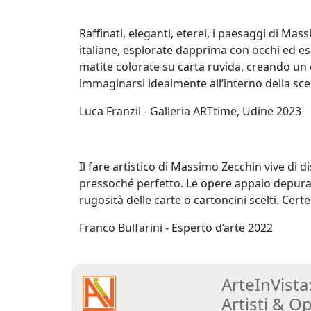
Stefano
Raffinati, eleganti, eterei, i paesaggi di Ma
Di
italiane, esplorate dapprima con occhi ed espe
Lorito
matite colorate su carta ruvida, creando un
immaginarsi idealmente all’interno della sce
Lorella
Luca Franzil - Galleria ARTtime, Udine 2023
Fermo
Il fare artistico di Massimo Zecchin vive di 
Carlo
pressoché perfetto. Le opere appaio depurate d
Fontana
rugosità delle carte o cartoncini scelti. Cert
Franco Bulfarini - Esperto d’arte 2022
Vanessa
Fontanel
ArteInVista
Artisti
&
Op
Elisabetta