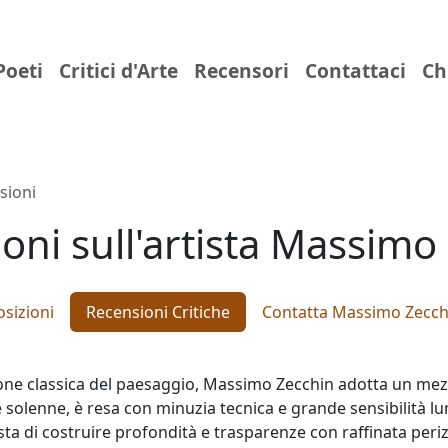
Poeti
Critici d'Arte
Recensori
Contattaci
Ch
sioni
oni sull'artista Massimo
sizioni
Recensioni Critiche
Contatta Massimo Zecch
ione classica del paesaggio, Massimo Zecchin adotta un me
solenne, è resa con minuzia tecnica e grande sensibilità lum
 di costruire profondità e trasparenze con raffinata perizia.