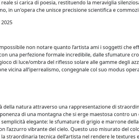
 reale si carica di poesia, restituendo la meraviglia silenzios
ono, in un'opera che unisce precisione scientifica e commoz
e 2025
ossibile non notare quanto l’artista ami i soggetti che effi
n una perfezione formale incredibile, dalle sfumature croma
l gioco di luce/ombra del riflesso solare alle gamme degli azzu
one vicina all’iperrealismo, congegnale col suo modus oper
tà della natura attraverso una rappresentazione di straordin
l’imponenza di una montagna che si erge maestosa contro un 
una semplicità elegante: le sfumature di grigio e marrone 
 con l’azzurro vibrante del cielo. Questo uso misurato del col
straordinaria tecnica dell’artista nel rendere le textures e l