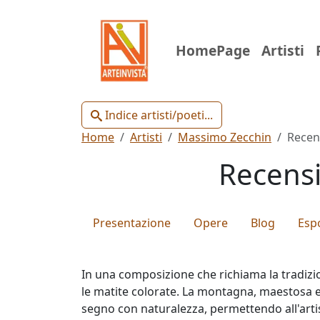
Indice
HomePage
Artisti
Artisti
e
Poeti
Indice artisti/poeti...
Home
Artisti
Massimo Zecchin
Recen
Recensi
Chiudi
Presentazione
Opere
Blog
Espo
Artisti
In una composizione che richiama la tradiz
Poeti
le matite colorate. La montagna, maestosa e 
segno con naturalezza, permettendo all'artista