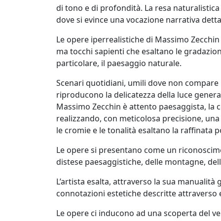
di tono e di profondità. La resa naturalistic
dove si evince una vocazione narrativa detta
Andrea
Boscaro
Le opere iperrealistiche di Massimo Zecchin 
ma tocchi sapienti che esaltano le gradazioni
particolare, il paesaggio naturale.
Rikkardo
Brunetti
Scenari quotidiani, umili dove non compare l
riproducono la delicatezza della luce gener
Massimo Zecchin è attento paesaggista, la com
Nilo
realizzando, con meticolosa precisione, una
Cabai
le cromie e le tonalità esaltano la raffinata
Le opere si presentano come un riconoscimen
Alessandro
distese paesaggistiche, delle montagne, dell
Cadamuro
L’artista esalta, attraverso la sua manualità 
connotazioni estetiche descritte attraverso 
Giancarlo
Le opere ci inducono ad una scoperta del ver
Caneva