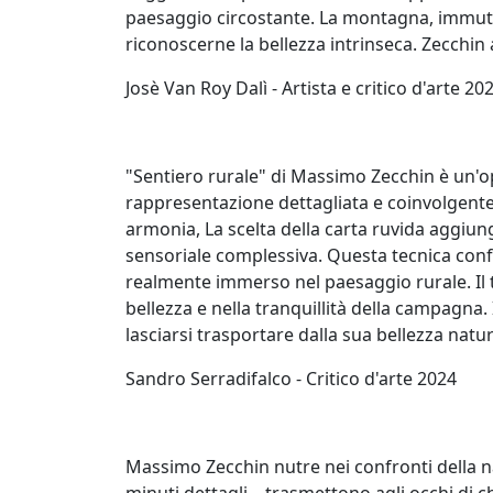
Elisabetta
paesaggio circostante. La montagna, immutabil
Bacci
riconoscerne la bellezza intrinseca. Zecchin a
​Josè Van Roy Dalì - Artista e critico d'arte 20
Antonio
Bardino
"Sentiero rurale" di Massimo Zecchin è un'ope
rappresentazione dettagliata e coinvolgente.
Mattia
armonia, La scelta della carta ruvida aggiun
Barone
sensoriale complessiva. Questa tecnica confe
realmente immerso nel paesaggio rurale. Il t
bellezza e nella tranquillità della campagna
Maria
lasciarsi trasportare dalla sua bellezza natur
Basile
​Sandro Serradifalco - Critico d'arte 2024
Giuliana
Bellini
Massimo Zecchin nutre nei confronti della n
minuti dettagli – trasmettono agli occhi di