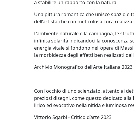
a stabilire un rapporto con la natura.
Una pittura romantica che unisce spazio e t
Silvia
dell’artista che con meticolosa cura realizza 
Canton
L’ambiente naturale e la campagna, le strutt
infinita solarità indicandoci la conoscenza s
LeoNilde
energia vitale si fondono nell’opera di Massi
Carabba
la morbidezza degli effetti ben realizzati dall’
Archivio Monografico dell’Arte Italiana 2023
Gastone
Cecconello
Con l’occhio di uno scienziato, attento ai det
preziosi disegni, come questo dedicato alla P
Marco
lirico ed evocativo nella nitida e luminosa re
Ciani
Vittorio Sgarbi - Critico d’arte 2023
Sergio