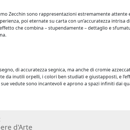
ssimo Zecchin sono rappresentazioni estremamente attente e p
rienza, poi eternate su carta con un’accuratezza intrisa di se
 effetto che combina – stupendamente – dettaglio e sfumatur
na.
disegno, di accuratezza segnica, ma anche di cromie azzeccate
a inutili orpelli, i colori ben studiati e giustapposti, e l’ef
e sue vedute sono incantevoli e aprono a spazi infiniti dai q
:
ere d
'
Arte