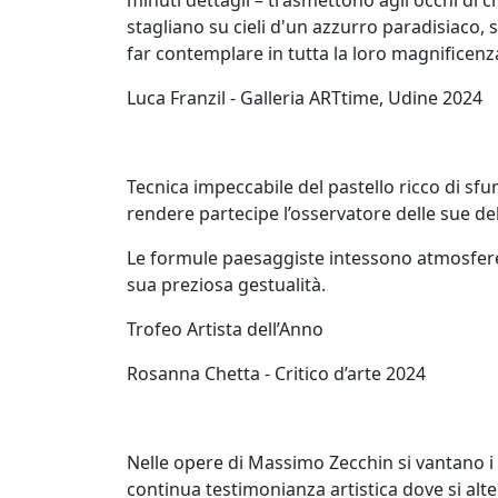
Franco
stagliano su cieli d'un azzurro paradisiaco,
far contemplare in tutta la loro magnificenza.
Beraldo
​Luca Franzil - Galleria ARTtime, Udine 2024
Augusto
Bianchet
Tecnica impeccabile del pastello ricco di sf
rendere partecipe l’osservatore delle sue del
Riccardo
Le formule paesaggiste intessono atmosfere 
Boesso
sua preziosa gestualità.
Trofeo Artista dell’Anno
Ivana
Bomben
Rosanna Chetta - Critico d’arte 2024
Walter
Nelle opere di Massimo Zecchin si vantano i c
Bortolossi
continua testimonianza artistica dove si al