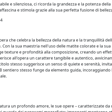
e e silenziosa, ci ricorda la grandezza e la potenza della n
ffascina e stimola grazie alla sua perfetta fusione di bellez
24
ra che celebra la bellezza della natura e la tranquillità del
 Con la sua maestria nell'uso delle matite colorate e la sua
ge texture e profondità alla composizione, creando un effett
risce all'opera un carattere tangibile e autentico, avvicina
itolo stesso suggerisce un senso di quiete e serenità, invit
. Il sentiero stesso funge da elemento guida, incoraggiando 
ale.
atura un profondo amore, le sue opere – caratterizzate da u
 chi guarda dei panorami mozzafiato: imponenti montagne att