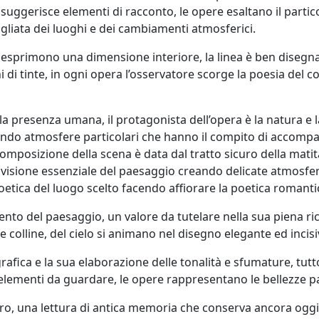
a suggerisce elementi di racconto, le opere esaltano il parti
gliata dei luoghi e dei cambiamenti atmosferici.
esprimono una dimensione interiore, la linea è ben disegnat
 di tinte, in ogni opera l’osservatore scorge la poesia del c
a presenza umana, il protagonista dell’opera è la natura e la
ando atmosfere particolari che hanno il compito di accompag
posizione della scena è data dal tratto sicuro della matita,
 visione essenziale del paesaggio creando delicate atmosfe
 poetica del luogo scelto facendo affiorare la poetica romanti
to del paesaggio, un valore da tutelare nella sua piena ric
e colline, del cielo si animano nel disegno elegante ed inci
grafica e la sua elaborazione delle tonalità e sfumature, tutto 
elementi da guardare, le opere rappresentano le bellezze pa
o, una lettura di antica memoria che conserva ancora oggi l