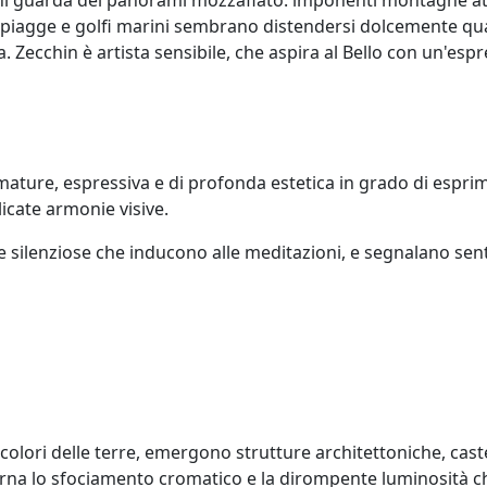
 spiagge e golfi marini sembrano distendersi dolcemente quasi
 Zecchin è artista sensibile, che aspira al Bello con un'espre
umature, espressiva e di profonda estetica in grado di espri
icate armonie visive.
silenziose che inducono alle meditazioni, e segnalano senti
olori delle terre, emergono strutture architettoniche, caste
terna lo sfociamento cromatico e la dirompente luminosità 