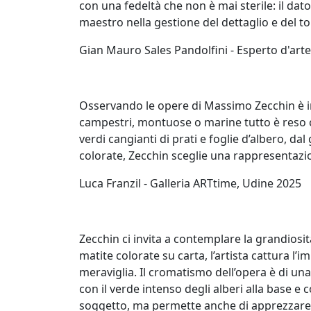
con una fedeltà che non è mai sterile: il dato
Gianluca
maestro nella gestione del dettaglio e del t
Aiolo
​Gian Mauro Sales Pandolfini - Esperto d'art
AJ
ROI
Osservando le opere di Massimo Zecchin è imp
(Federico
campestri, montuose o marine tutto è reso co
Ajello)
verdi cangianti di prati e foglie d’albero, da
colorate, Zecchin sceglie una rappresentazi
Paolo
​Luca Franzil - Galleria ARTtime, Udine 2025
Avanzi
Zecchin ci invita a contemplare la grandiosi
Andrés
matite colorate su carta, l’artista cattura 
Avré
meraviglia. Il cromatismo dell’opera è di 
con il verde intenso degli alberi alla base e
soggetto, ma permette anche di apprezzare la 