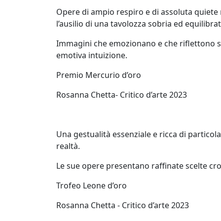
Colussa
Opere di ampio respiro e di assoluta quiete 
l’ausilio di una tavolozza sobria ed equilibrat
Fabio
Immagini che emozionano e che riflettono se
Colussi
emotiva intuizione.
Premio Mercurio d’oro
Marco
Rosanna Chetta- Critico d’arte 2023
Creatini
Angelica
Una gestualità essenziale e ricca di particola
realtà.
Dainese
Le sue opere presentano raffinate scelte cro
Nicola
Trofeo Leone d’oro
De
Rosanna Chetta - Critico d’arte 2023
Luca