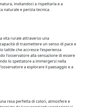
atura, invitandoci a rispettarla e a
za naturale e perizia tecnica.
la vita rurale attraverso una
 capacità di trasmettere un senso di pace e
o tattile che accresce l'esperienza
ndo l'osservatore alla sensazione di essere
ando lo spettatore a immergersi nella
l'osservatore a esplorare il paesaggio e a
na resa perfetta di colori, atmosfere e
orniate da lussureggianti vegetazioni si