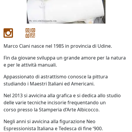
Antonio
Bardino
Marco Ciani nasce nel 1985 in provincia di Udine.
Mattia
Barone
Fin da giovane sviluppa un grande amore per la natura
e per le attività manuali.
Maria
Appassionato di astrattismo conosce la pittura
Basile
studiando i Maestri Italiani ed Americani.
Nel 2013 si avvicina alla grafica e si dedica allo studio
Giuliana
delle varie tecniche incisorie frequentando un
corso presso la Stamperia d’Arte Albicocco.
Bellini
Negli anni si avvicina alla figurazione Neo
Espressionista Italiana e Tedesca di fine ‘900.
Franco