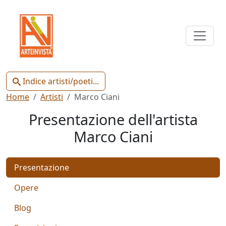
Indice
Artisti
e
Poeti
Indice artisti/poeti...
Home
Artisti
Marco Ciani
Presentazione dell'artista
Marco Ciani
Chiudi
Presentazione
Artisti
Poeti
Opere
Blog
Gianluca