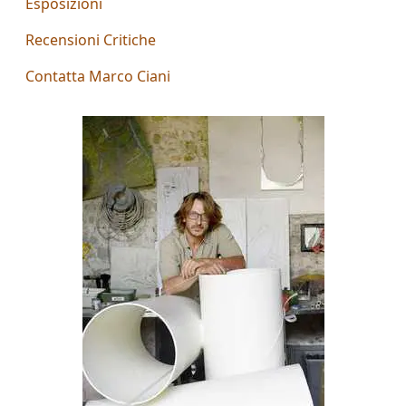
Esposizioni
Aiolo
Recensioni Critiche
AJ
Contatta Marco Ciani
ROI
(Federico
Ajello)
Paolo
Avanzi
Andrés
Avré
Elisabetta
Bacci