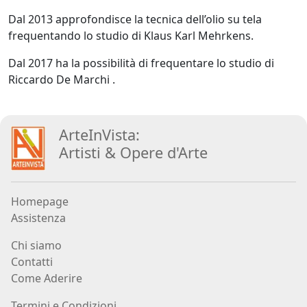
Beraldo
Dal 2013 approfondisce la tecnica dell’olio su tela
frequentando lo studio di Klaus Karl Mehrkens.
Augusto
Dal 2017 ha la possibilità di frequentare lo studio di
Bianchet
Riccardo De Marchi .
Riccardo
ArteInVista:
Boesso
Artisti
&
Opere d
'
Arte
Ivana
Homepage
Bomben
Assistenza
Chi siamo
Walter
Contatti
Bortolossi
Come Aderire
Termini e Condizioni