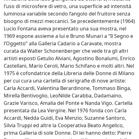
Beraldo
l’uso di microsfere di vetro, una superficie ad intensità
luminosa variabile secondo l’angolo del fruitore senza
bisogno di mezzi meccanici. Se precedentemente (1964)
Augusto
Lucio Fontana aveva presentato una sua mostra, nel
Bianchet
1969 espone assieme a lui e Bruno Munari a “Il Segno e
l’Oggetto” alla Galleria Cadario a Caravate, mostra
curata da Walter Schonenberger che vede tra gli altri
Riccardo
artisti esposti Getulio Alviani, Agostino Bonalumi, Enrico
Boesso
Castellani, Mario Ceroli, Mario Schifano e molti altri. Nel
1975 è cofondatrice della Libreria delle Donne di Milano
per cui cura una cartella di serigrafie di nove artiste:
Ivana
Carla Accardi, Valentina Berardinone, Tommaso Binga,
Bomben
Mirella Bentivoglio, LeoNilde Carabba, Dadamaino,
Grazie Varisco, Amalia del Ponte e Nanda Vigo. Cartella
presentata da Lea Vergine. Nel 1976 fonda con Carla
Walter
Accardi, Nedda Guidi, Eva Menzio, Suzanne Santoro,
Bortolossi
Silvia Truppi ed altre la Cooperativa Beato Angelico,
prima Galleria di sole Donne. Di lei hanno detto: Pierre