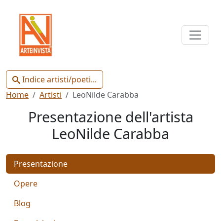
Indice
Artisti
e
Poeti
Indice artisti/poeti...
Home
Artisti
LeoNilde Carabba
Presentazione dell'artista
LeoNilde Carabba
Chiudi
Presentazione
Artisti
Poeti
Opere
Blog
Gianluca