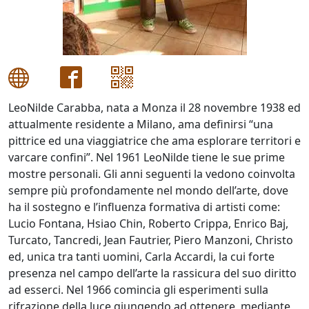
Antonio
Bardino
LeoNilde Carabba, nata a Monza il 28 novembre 1938 ed
Mattia
attualmente residente a Milano, ama definirsi “una
Barone
pittrice ed una viaggiatrice che ama esplorare territori e
varcare confini”. Nel 1961 LeoNilde tiene le sue prime
Maria
mostre personali. Gli anni seguenti la vedono coinvolta
sempre più profondamente nel mondo dell’arte, dove
Basile
ha il sostegno e l’influenza formativa di artisti come:
Lucio Fontana, Hsiao Chin, Roberto Crippa, Enrico Baj,
Giuliana
Turcato, Tancredi, Jean Fautrier, Piero Manzoni, Christo
ed, unica tra tanti uomini, Carla Accardi, la cui forte
Bellini
presenza nel campo dell’arte la rassicura del suo diritto
ad esserci. Nel 1966 comincia gli esperimenti sulla
Franco
rifrazione della luce giungendo ad ottenere, mediante