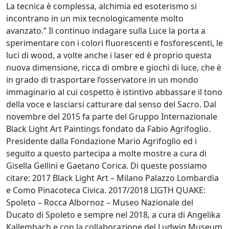
La tecnica è complessa, alchimia ed esoterismo si
Silvia
incontrano in un mix tecnologicamente molto
Canton
avanzato.” Il continuo indagare sulla Luce la porta a
sperimentare con i colori fluorescenti e fosforescenti, le
luci di wood, a volte anche i laser ed è proprio questa
LeoNilde
nuova dimensione, ricca di ombre e giochi di luce, che è
Carabba
in grado di trasportare l’osservatore in un mondo
immaginario al cui cospetto è istintivo abbassare il tono
della voce e lasciarsi catturare dal senso del Sacro. Dal
Gastone
novembre del 2015 fa parte del Gruppo Internazionale
Cecconello
Black Light Art Paintings fondato da Fabio Agrifoglio.
Presidente dalla Fondazione Mario Agrifoglio ed i
seguito a questo partecipa a molte mostre a cura di
Marco
Gisella Gellini e Gaetano Corica. Di queste possiamo
Ciani
citare: 2017 Black Light Art – Milano Palazzo Lombardia
e Como Pinacoteca Civica. 2017/2018 LIGTH QUAKE:
Spoleto – Rocca Albornoz – Museo Nazionale del
Sergio
Ducato di Spoleto e sempre nel 2018, a cura di Angelika
Colussa
Kallembach e con la collaborazione del Ludwig Museum