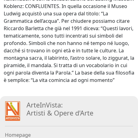
Koblenz: CONFLUENTES. In quella occasione il Museo
Ludwig acquistò una sua opera dal titolo: “La
Fabio
Grammatica dell’acqua”. Per chiudere possiamo citare
Colussi
Riccardo Barletta che già nel 1991 diceva: “Questi lavori,
tematicamente, sono tutti incentrati sui simboli del
profondo. Simboli che non hanno né tempo né luogo,
Marco
dacché si trovano in ogni età e in tutte le culture. La
Creatini
montagna sacra, il labirinto, l’astro solare, lo ziggurat, la
piramide, il mandala. Si tratta di un vocabolario in cui
ogni parola diventa la Parola.” La base della sua filosofia
Angelica
è semplice: “La vita comincia ad ogni momento”
Dainese
Nicola
ArteInVista:
De
Artisti
&
Opere d
'
Arte
Luca
Homepage