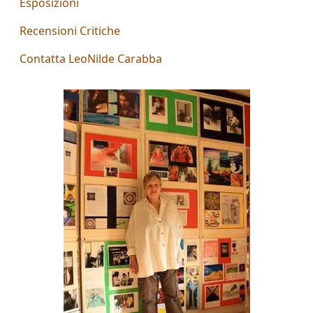
Esposizioni
Aiolo
Recensioni Critiche
AJ
Contatta LeoNilde Carabba
ROI
(Federico
Ajello)
Paolo
Avanzi
Andrés
Avré
Elisabetta
Bacci