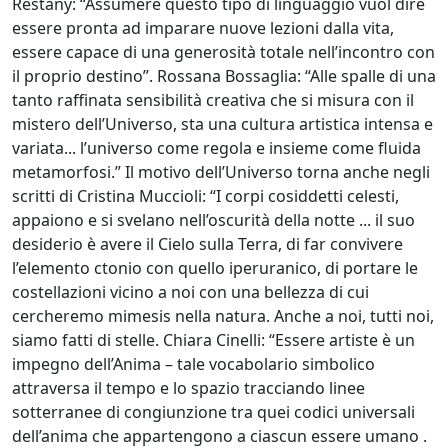
Restany: “Assumere questo tipo di linguaggio vuol dire
Andrea
essere pronta ad imparare nuove lezioni dalla vita,
Boscaro
essere capace di una generosità totale nell’incontro con
il proprio destino”. Rossana Bossaglia: “Alle spalle di una
tanto raffinata sensibilità creativa che si misura con il
Rikkardo
mistero dell’Universo, sta una cultura artistica intensa e
Brunetti
variata... l’universo come regola e insieme come fluida
metamorfosi.” Il motivo dell’Universo torna anche negli
scritti di Cristina Muccioli: “I corpi cosiddetti celesti,
Nilo
appaiono e si svelano nell’oscurità della notte ... il suo
Cabai
desiderio è avere il Cielo sulla Terra, di far convivere
l’elemento ctonio con quello iperuranico, di portare le
Alessandro
costellazioni vicino a noi con una bellezza di cui
cercheremo mimesis nella natura. Anche a noi, tutti noi,
Cadamuro
siamo fatti di stelle. Chiara Cinelli: “Essere artiste è un
impegno dell’Anima – tale vocabolario simbolico
Giancarlo
attraversa il tempo e lo spazio tracciando linee
sotterranee di congiunzione tra quei codici universali
Caneva
dell’anima che appartengono a ciascun essere umano .