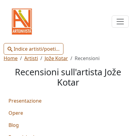
Indice
Artisti
e
Poeti
Indice artisti/poeti...
Home
Artisti
Jože Kotar
Recensioni
Recensioni sull'artista Jože
Kotar
Chiudi
Presentazione
Artisti
Poeti
Opere
Blog
Gianluca