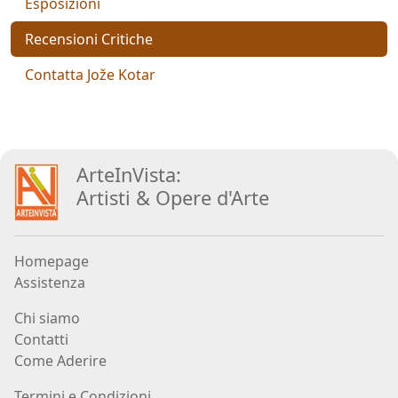
Esposizioni
Aiolo
Recensioni Critiche
AJ
Contatta Jože Kotar
ROI
(Federico
Ajello)
ArteInVista:
Artisti
&
Opere d
'
Arte
Paolo
Avanzi
Homepage
Assistenza
Andrés
Avré
Chi siamo
Contatti
Come Aderire
Elisabetta
Bacci
Termini e Condizioni