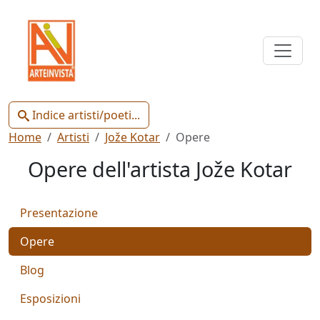
Indice
Artisti
e
Poeti
Indice artisti/poeti...
Home
Artisti
Jože Kotar
Opere
Opere dell'artista Jože Kotar
Chiudi
Presentazione
Artisti
Opere
Poeti
Blog
Esposizioni
Gianluca