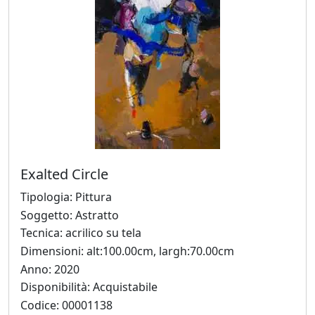
Fabio
Colussi
Marco
Creatini
Angelica
Exalted Circle
Dainese
Tipologia: Pittura
Soggetto: Astratto
Nicola
Tecnica: acrilico su tela
Dimensioni: alt:100.00cm, largh:70.00cm
De
Anno: 2020
Luca
Disponibilità: Acquistabile
Codice: 00001138