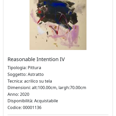
Grusovin
Paolo
Gubinelli
Lucia
Guidorizzi
Reasonable Intention IV
Giovanni
Tipologia: Pittura
Iovacchini
Soggetto: Astratto
Tecnica: acrilico su tela
Dimensioni: alt:100.00cm, largh:70.00cm
Jimi
Anno: 2020
Gazzosa
Disponibilità: Acquistabile
(Domenico
Codice: 00001136
Masullo)