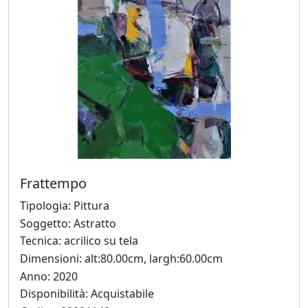
Beraldo
Augusto
Bianchet
Riccardo
Boesso
Frattempo
Ivana
Bomben
Tipologia: Pittura
Soggetto: Astratto
Tecnica: acrilico su tela
Walter
Dimensioni: alt:80.00cm, largh:60.00cm
Bortolossi
Anno: 2020
Disponibilità: Acquistabile