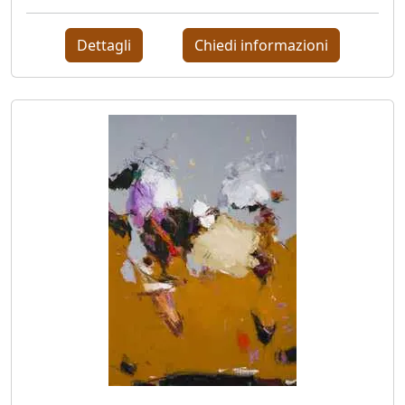
Stefano
Di
Dettagli
Chiedi informazioni
Lorito
Lorella
Fermo
Carlo
Fontana
Vanessa
Fontanel
Elisabetta
Franceschini