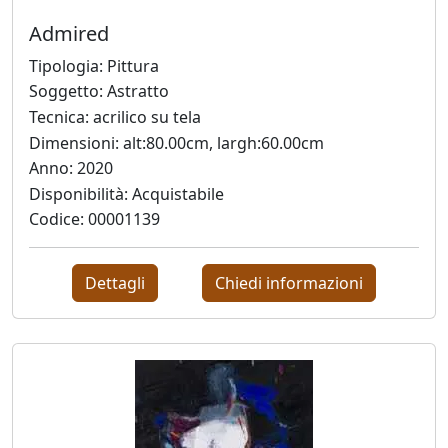
Silvia
Admired
Canton
Tipologia: Pittura
Soggetto: Astratto
Tecnica: acrilico su tela
LeoNilde
Dimensioni: alt:80.00cm, largh:60.00cm
Carabba
Anno: 2020
Disponibilità: Acquistabile
Gastone
Codice: 00001139
Cecconello
Dettagli
Chiedi informazioni
Marco
Ciani
Sergio
Colussa