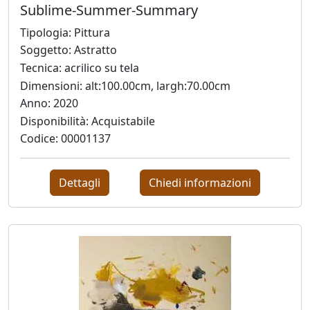
Sublime-Summer-Summary
Tipologia: Pittura
Ado
Soggetto: Astratto
Furlanetto
Tecnica: acrilico su tela
Dimensioni: alt:100.00cm, largh:70.00cm
Ugo
Anno: 2020
Gangheri
Disponibilità: Acquistabile
Codice: 00001137
Matteo
Dettagli
Chiedi informazioni
Germano
Graziano
Giovanatto
Laura