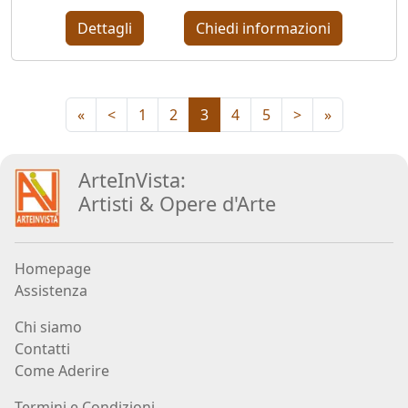
Dettagli
Chiedi informazioni
Jože
Kotar
«
<
1
2
3
4
5
>
»
Lorenzo
Lo
ArteInVista:
Vermi
Artisti
&
Opere d
'
Arte
Bruno
Homepage
Lucchi
Assistenza
Chi siamo
Paola
Contatti
Angela
Come Aderire
Martinella
Termini e Condizioni