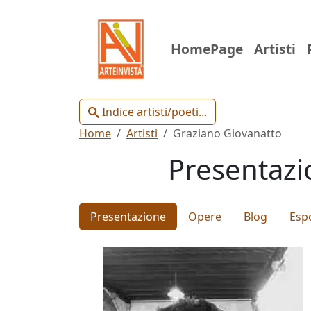
Indice
HomePage
Artisti
Artisti
e
Poeti
Indice artisti/poeti...
Home
Artisti
Graziano Giovanatto
Presentazio
Chiudi
Presentazione
Opere
Blog
Espo
Artisti
Poeti