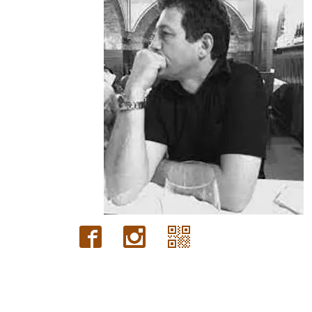
Gianluca
Aiolo
AJ
ROI
(Federico
Ajello)
Paolo
Avanzi
Andrés
Avré