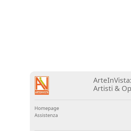
Elisabetta
Bacci
Antonio
Bardino
Mattia
Barone
ArteInVista
Maria
Artisti
&
Op
Basile
Homepage
Giuliana
Assistenza
Bellini