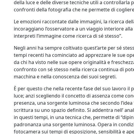
della luce e delle diverse tecniche utili a controllarl
confronti della fotografia che ne permette di cogliere 
Le emozioni raccontate dalle immagini, la ricerca dell
incoraggiano l’osservatore a un viaggio interiore all
interpreti l’immagine come ricerca di sé stesso”.
Negli anni ha sempre coltivato quest’arte per sé ste
tempi recenti ha cominciato ad apprezzare le sue oper
da chi ha visto nelle sue opere originalità e freschez
confronto con sé stesso nella ricerca continua di poten
macchina e nella conoscenza dei suoi segreti.
È per questo che nella recente fase del suo lavoro il p
luce; anzi scegliendo il concetto di assenza come con
presenza, una sorgente luminosa che secondo l’idea 
scrittura su uno spazio definito. Si addentra nell’ an
in questi tempi, in una tecnica che, permette di “dipi
padronanza una sorgente luminosa. Opera in condizio
fotocamera sui tempi di esposizione, sensibilità e aper