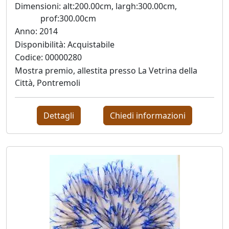
Andrea
Dimensioni: alt:200.00cm, largh:300.00cm,
prof:300.00cm
Boscaro
Anno: 2014
Disponibilità: Acquistabile
Rikkardo
Codice: 00000280
Brunetti
Mostra premio, allestita presso La Vetrina della
Città, Pontremoli
Nilo
Cabai
Dettagli
Chiedi informazioni
Alessandro
Cadamuro
Giancarlo
Caneva