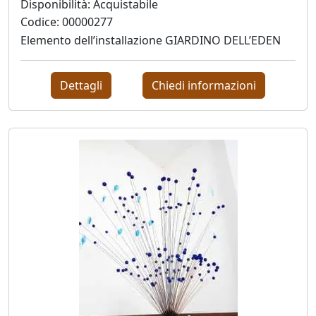
Disponibilità: Acquistabile
Grusovin
Codice: 00000277
Elemento dell’installazione GIARDINO DELL’EDEN
Paolo
Gubinelli
Dettagli
Chiedi informazioni
Lucia
Guidorizzi
Giovanni
Iovacchini
Jimi
Gazzosa
(Domenico
Masullo)