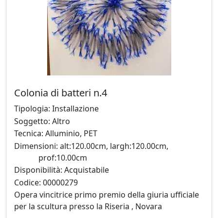
Silvia
Canton
LeoNilde
Carabba
Colonia di batteri n.4
Gastone
Tipologia: Installazione
Cecconello
Soggetto: Altro
Tecnica: Alluminio, PET
Dimensioni: alt:120.00cm, largh:120.00cm,
Marco
prof:10.00cm
Ciani
Disponibilità: Acquistabile
Codice: 00000279
Opera vincitrice primo premio della giuria ufficiale
Sergio
per la scultura presso la Riseria , Novara
Colussa