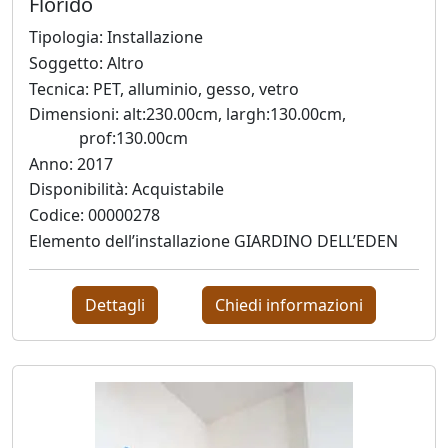
Florido
Stefano
Di
Tipologia: Installazione
Lorito
Soggetto: Altro
Tecnica: PET, alluminio, gesso, vetro
Dimensioni: alt:230.00cm, largh:130.00cm,
Lorella
prof:130.00cm
Fermo
Anno: 2017
Disponibilità: Acquistabile
Codice: 00000278
Carlo
Elemento dell’installazione GIARDINO DELL’EDEN
Fontana
Dettagli
Chiedi informazioni
Vanessa
Fontanel
Elisabetta
Franceschini