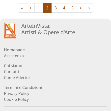
«
<
1
2
3
4
5
>
»
Carlo
Martini
ArteInVista:
Artisti
&
Opere d
'
Arte
Paola
Mascherin
Homepage
Andrea
Assistenza
Màzzoli
Chi siamo
Contatti
Come Aderire
Klaus
Karl
Termini e Condizioni
Mehrkens
Privacy Policy
Cookie Policy
Vittorio