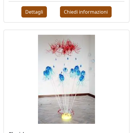
Dettagli
Chiedi informazioni
Fabio
Colussi
Marco
Creatini
Angelica
Dainese
Nicola
De
Luca