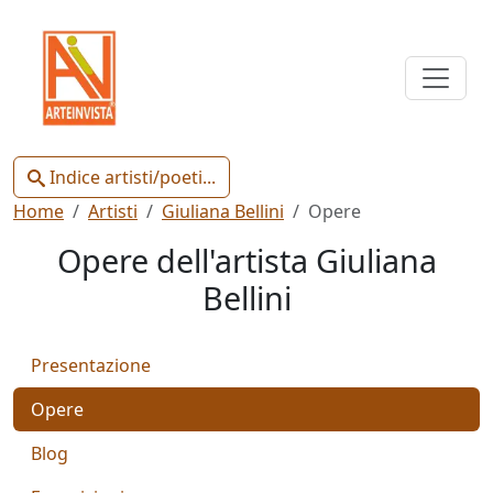
Indice
Artisti
e
Poeti
Indice artisti/poeti...
Home
Artisti
Giuliana Bellini
Opere
Opere dell'artista Giuliana
Bellini
Chiudi
Presentazione
Artisti
Poeti
Opere
Blog
Gianluca