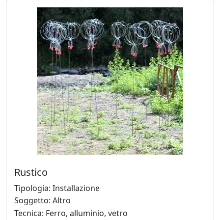
Beraldo
Augusto
Bianchet
Riccardo
Boesso
Ivana
Bomben
Rustico
Walter
Tipologia: Installazione
Bortolossi
Soggetto: Altro
Tecnica: Ferro, alluminio, vetro