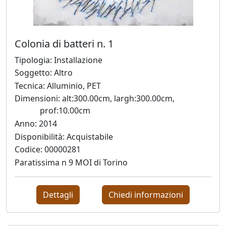
Antonio
Colonia di batteri n. 1
Bardino
Tipologia: Installazione
Soggetto: Altro
Mattia
Tecnica: Alluminio, PET
Barone
Dimensioni: alt:300.00cm, largh:300.00cm,
prof:10.00cm
Anno: 2014
Maria
Disponibilità: Acquistabile
Basile
Codice: 00000281
Paratissima n 9 MOI di Torino
Giuliana
Bellini
Dettagli
Chiedi informazioni
Franco