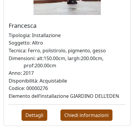
Jože
Kotar
Francesca
Tipologia: Installazione
Soggetto: Altro
Lorenzo
Tecnica: Ferro, polistirolo, pigmento, gesso
Lo
Dimensioni: alt:150.00cm, largh:200.00cm,
Vermi
prof:200.00cm
Anno: 2017
Bruno
Disponibilità: Acquistabile
Codice: 00000276
Lucchi
Elemento dell’installazione GIARDINO DELL’EDEN
Paola
Dettagli
Chiedi informazioni
Angela
Martinella