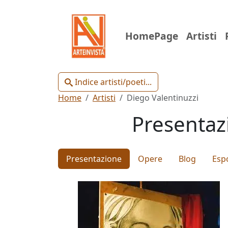
Indice
HomePage
Artisti
Artisti
e
Poeti
Indice artisti/poeti...
Home
Artisti
Diego Valentinuzzi
Presentazi
Chiudi
Presentazione
Opere
Blog
Espo
Artisti
Poeti