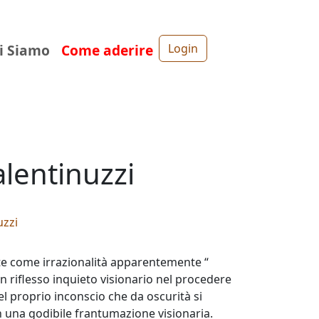
i Siamo
Come aderire
Login
alentinuzzi
uzzi
rte come irrazionalità apparentemente “
 riflesso inquieto visionario nel procedere
el proprio inconscio che da oscurità si
in una godibile frantumazione visionaria.