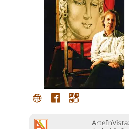
Gianluca
Aiolo
AJ
ROI
(Federico
Ajello)
Paolo
Avanzi
Andrés
Avré
ArteInVista