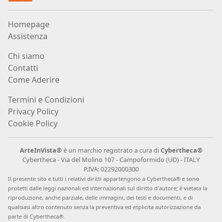
Carlo
Homepage
Martini
Assistenza
Chi siamo
Paola
Contatti
Mascherin
Come Aderire
Termini e Condizioni
Andrea
Privacy Policy
Cookie Policy
Màzzoli
ArteInVista®
è un marchio registrato a cura di
Cybertheca®
Klaus
Cybertheca - Via del Molino 107 - Campoformido (UD) - ITALY
P.IVA: 02292000300
Karl
Il presente sito e tutti i relativi diritti appartengono a Cybertheca® e sono
Mehrkens
protetti dalle leggi nazionali ed internazionali sul diritto d
'
autore; è vietata la
riproduzione, anche parziale, delle immagini, dei testi e documenti, e di
qualsiasi altro contenuto senza la preventiva ed esplicita autorizzazione da
Vittorio
parte di Cybertheca®.