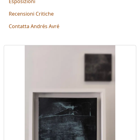
Esposizioni
Aiolo
Recensioni Critiche
AJ
Contatta Andrés Avré
ROI
(Federico
Ajello)
Paolo
Avanzi
Andrés
Avré
Elisabetta
Bacci