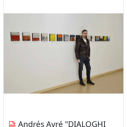
Beraldo
Augusto
Bianchet
Riccardo
Boesso
Ivana
Bomben
Walter
Bortolossi
Andrés Avré "DIALOGHI