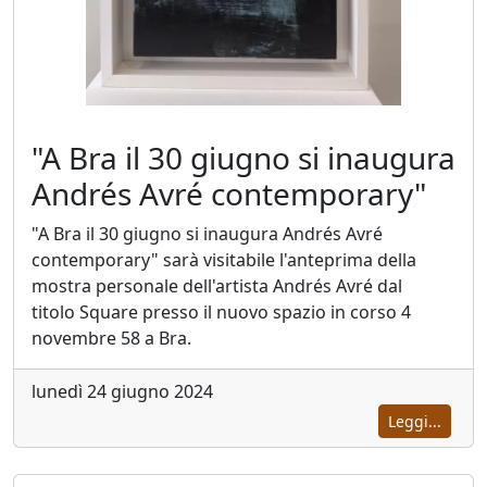
Antonio
Bardino
"A Bra il 30 giugno si inaugura
Mattia
Andrés Avré contemporary"
Barone
"A Bra il 30 giugno si inaugura Andrés Avré
contemporary" sarà visitabile l'anteprima della
Maria
mostra personale dell'artista Andrés Avré dal
Basile
titolo Square presso il nuovo spazio in corso 4
novembre 58 a Bra.
Giuliana
lunedì 24 giugno 2024
Bellini
Leggi...
Franco