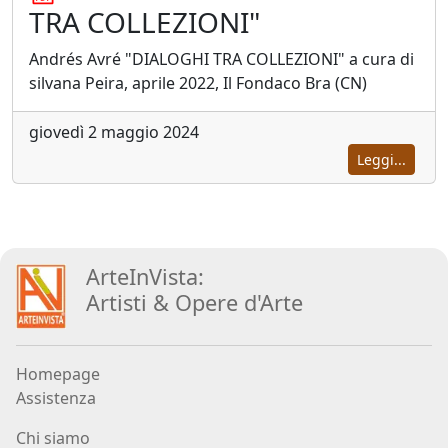
Andrea
TRA COLLEZIONI"
Boscaro
Andrés Avré "DIALOGHI TRA COLLEZIONI" a cura di
silvana Peira, aprile 2022, Il Fondaco Bra (CN)
Rikkardo
Brunetti
giovedì 2 maggio 2024
Leggi...
Nilo
Cabai
ArteInVista:
Alessandro
Artisti
&
Opere d
'
Arte
Cadamuro
Homepage
Giancarlo
Assistenza
Caneva
Chi siamo