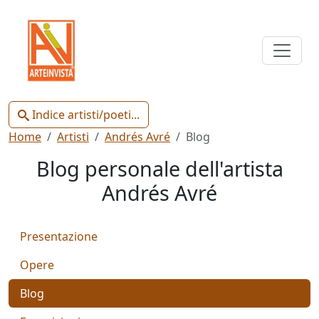
Indice
Artisti
e
Poeti
Indice artisti/poeti...
Home
Artisti
Andrés Avré
Blog
Blog personale dell'artista
Andrés Avré
Chiudi
Presentazione
Artisti
Poeti
Opere
Blog
Gianluca