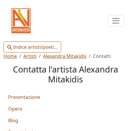
Indice
Artisti
e
Poeti
Indice artisti/poeti...
Home
Artisti
Alexandra Mitakidis
Contatti
Contatta l'artista Alexandra
Mitakidis
Chiudi
Presentazione
Artisti
Poeti
Opere
Blog
Gianluca