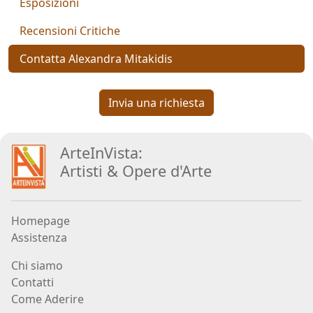
Esposizioni
Aiolo
Recensioni Critiche
AJ
Contatta Alexandra Mitakidis
ROI
(Federico
Invia una richiesta
Ajello)
ArteInVista:
Paolo
Artisti
&
Opere d
'
Arte
Avanzi
Homepage
Andrés
Assistenza
Avré
Chi siamo
Contatti
Elisabetta
Come Aderire
Bacci