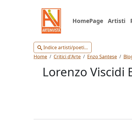
Indice
HomePage
Artisti
Artisti
e
Poeti
Indice artisti/poeti...
Home
Critici d'Arte
Enzo Santese
Blo
Lorenzo Viscidi 
Chiudi
Artisti
Poeti