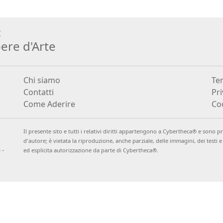
:
ere d
'
Arte
Chi siamo
Ter
Contatti
Pri
Come Aderire
Coo
Il presente sito e tutti i relativi diritti appartengono a Cybertheca® e sono pro
d
'
autore; è vietata la riproduzione, anche parziale, delle immagini, dei testi 
 -
ed esplicita autorizzazione da parte di Cybertheca®.