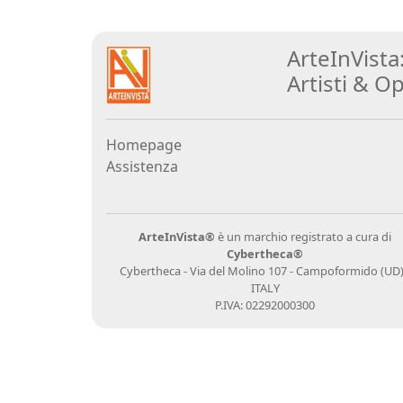
Gianluca
Aiolo
ArteInVista
Artisti
&
Op
AJ
ROI
Homepage
(Federico
Assistenza
Ajello)
Paolo
ArteInVista®
è un marchio registrato a cura di
Cybertheca®
Avanzi
Cybertheca - Via del Molino 107 - Campoformido (UD)
ITALY
P.IVA: 02292000300
Andrés
Avré