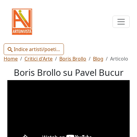
Indice
Artisti
e
Poeti
Indice artisti/poeti...
Home
Critici d'Arte
Boris Brollo
Blog
Articolo
Boris Brollo su Pavel Bucur
Chiudi
Artisti
Poeti
Gianluca