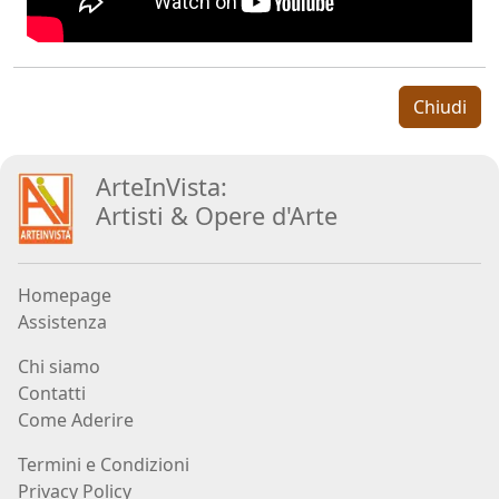
Aiolo
AJ
Chiudi
ROI
(Federico
ArteInVista:
Ajello)
Artisti
&
Opere d
'
Arte
Paolo
Avanzi
Homepage
Assistenza
Andrés
Chi siamo
Avré
Contatti
Come Aderire
Termini e Condizioni
Elisabetta
Privacy Policy
Bacci