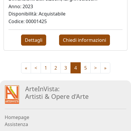
Anno: 2023
Disponibilità: Acquistabile
Jože
Codice: 00001425
Kotar
Dettagli
Chiedi informazioni
Lorenzo
Lo
Vermi
«
<
1
2
3
4
5
>
»
Bruno
Lucchi
ArteInVista:
Artisti
&
Opere d
'
Arte
Paola
Angela
Homepage
Martinella
Assistenza