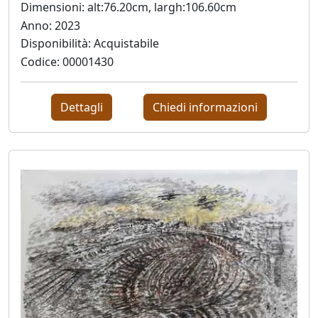
Andrea
Dimensioni: alt:76.20cm, largh:106.60cm
Anno: 2023
Boscaro
Disponibilità: Acquistabile
Codice: 00001430
Rikkardo
Brunetti
Dettagli
Chiedi informazioni
Nilo
Cabai
Alessandro
Cadamuro
Giancarlo
Caneva