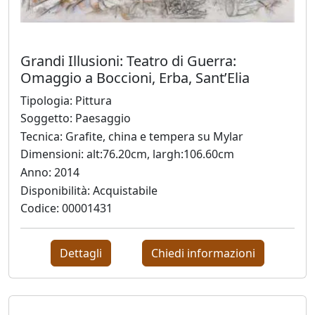
Antonio
Grandi Illusioni: Teatro di Guerra:
Bardino
Omaggio a Boccioni, Erba, Sant’Elia
Tipologia: Pittura
Mattia
Soggetto: Paesaggio
Barone
Tecnica: Grafite, china e tempera su Mylar
Dimensioni: alt:76.20cm, largh:106.60cm
Anno: 2014
Maria
Disponibilità: Acquistabile
Basile
Codice: 00001431
Giuliana
Dettagli
Chiedi informazioni
Bellini
Franco