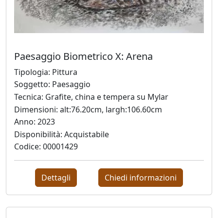
Silvia
Canton
Paesaggio Biometrico X: Arena
LeoNilde
Tipologia: Pittura
Carabba
Soggetto: Paesaggio
Tecnica: Grafite, china e tempera su Mylar
Gastone
Dimensioni: alt:76.20cm, largh:106.60cm
Cecconello
Anno: 2023
Disponibilità: Acquistabile
Codice: 00001429
Marco
Ciani
Dettagli
Chiedi informazioni
Sergio
Colussa