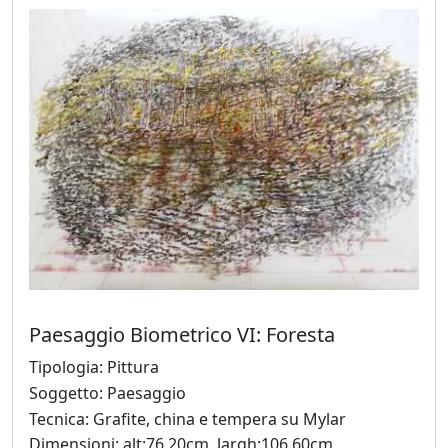
Grusovin
Paolo
Gubinelli
Lucia
Guidorizzi
Giovanni
Iovacchini
Paesaggio Biometrico VI: Foresta
Jimi
Tipologia: Pittura
Gazzosa
Soggetto: Paesaggio
(Domenico
Tecnica: Grafite, china e tempera su Mylar
Masullo)
Dimensioni: alt:76.20cm, largh:106.60cm