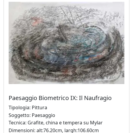
Fabio
Colussi
Marco
Creatini
Angelica
Dainese
Paesaggio Biometrico IX: Il Naufragio
Nicola
De
Tipologia: Pittura
Luca
Soggetto: Paesaggio
Tecnica: Grafite, china e tempera su Mylar
Dimensioni: alt:76.20cm, largh:106.60cm