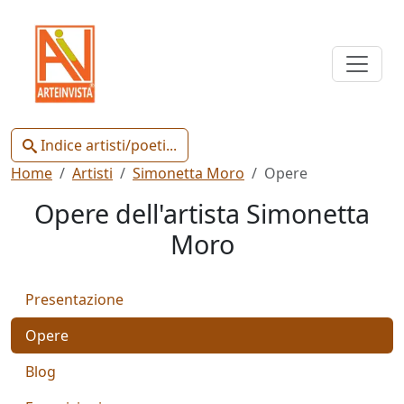
Indice
Artisti
e
Poeti
Indice artisti/poeti...
Home
Artisti
Simonetta Moro
Opere
Opere dell'artista Simonetta
Moro
Chiudi
Presentazione
Artisti
Poeti
Opere
Blog
Gianluca