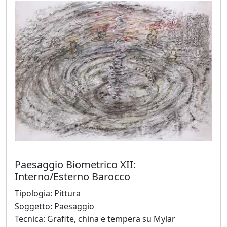
Beraldo
Augusto
Bianchet
Riccardo
Boesso
Ivana
Bomben
Paesaggio Biometrico XII:
Interno/Esterno Barocco
Walter
Tipologia: Pittura
Bortolossi
Soggetto: Paesaggio
Tecnica: Grafite, china e tempera su Mylar