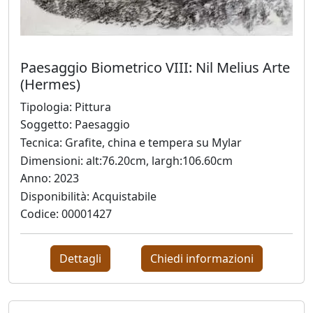
Ado
Furlanetto
Paesaggio Biometrico VIII: Nil Melius Arte
(Hermes)
Ugo
Tipologia: Pittura
Gangheri
Soggetto: Paesaggio
Tecnica: Grafite, china e tempera su Mylar
Dimensioni: alt:76.20cm, largh:106.60cm
Matteo
Anno: 2023
Germano
Disponibilità: Acquistabile
Codice: 00001427
Graziano
Giovanatto
Dettagli
Chiedi informazioni
Laura