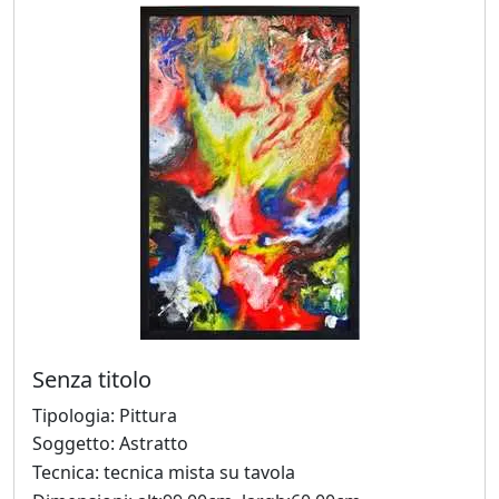
Beraldo
Augusto
Bianchet
Riccardo
Boesso
Ivana
Bomben
Senza titolo
Walter
Tipologia: Pittura
Bortolossi
Soggetto: Astratto
Tecnica: tecnica mista su tavola