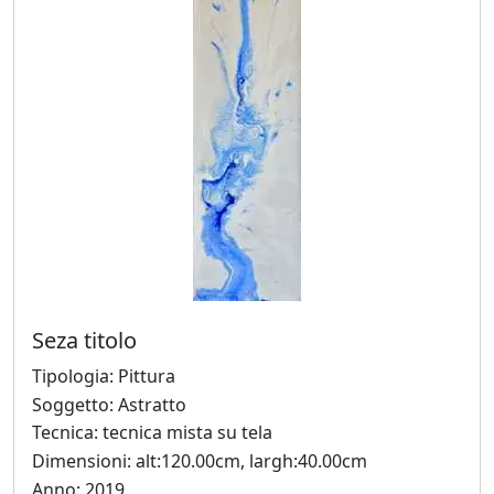
Ado
Furlanetto
Ugo
Gangheri
Matteo
Germano
Seza titolo
Graziano
Tipologia: Pittura
Giovanatto
Soggetto: Astratto
Tecnica: tecnica mista su tela
Dimensioni: alt:120.00cm, largh:40.00cm
Laura
Anno: 2019