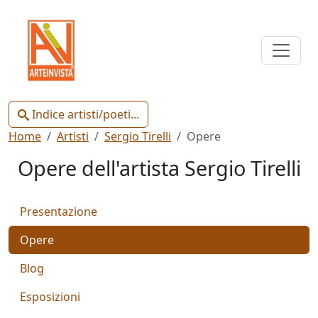
Indice
Artisti
e
Poeti
Indice artisti/poeti...
Home
Artisti
Sergio Tirelli
Opere
Opere dell'artista Sergio Tirelli
Chiudi
Presentazione
Artisti
Opere
Poeti
Blog
Esposizioni
Gianluca