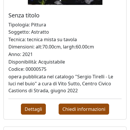
Senza titolo
Antonio
Tipologia: Pittura
Bardino
Soggetto: Astratto
Tecnica: tecnica mista su tavola
Mattia
Dimensioni: alt:70.00cm, largh:60.00cm
Barone
Anno: 2021
Disponibilità: Acquistabile
Codice: 00000575
Maria
opera pubblicata nel catalogo "Sergio Tirelli - Le
Basile
luci nel buio" a cura di Vito Sutto, Centro Civico
Castions di Strada, giugno 2022
Giuliana
Bellini
Dettagli
Chiedi informazioni
Franco