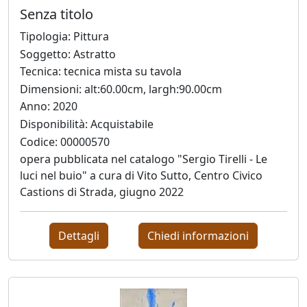
Stefano
Senza titolo
Di
Tipologia: Pittura
Lorito
Soggetto: Astratto
Tecnica: tecnica mista su tavola
Lorella
Dimensioni: alt:60.00cm, largh:90.00cm
Fermo
Anno: 2020
Disponibilità: Acquistabile
Codice: 00000570
Carlo
opera pubblicata nel catalogo "Sergio Tirelli - Le
Fontana
luci nel buio" a cura di Vito Sutto, Centro Civico
Castions di Strada, giugno 2022
Vanessa
Fontanel
Dettagli
Chiedi informazioni
Elisabetta
Franceschini