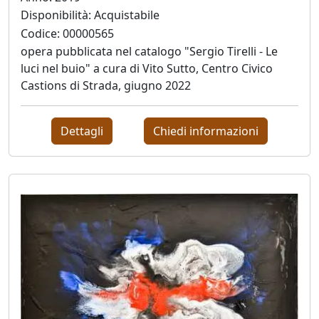
Grusovin
Disponibilità: Acquistabile
Codice: 00000565
Paolo
opera pubblicata nel catalogo "Sergio Tirelli - Le
luci nel buio" a cura di Vito Sutto, Centro Civico
Gubinelli
Castions di Strada, giugno 2022
Lucia
Dettagli
Chiedi informazioni
Guidorizzi
Giovanni
Iovacchini
Jimi
Gazzosa
(Domenico
Masullo)