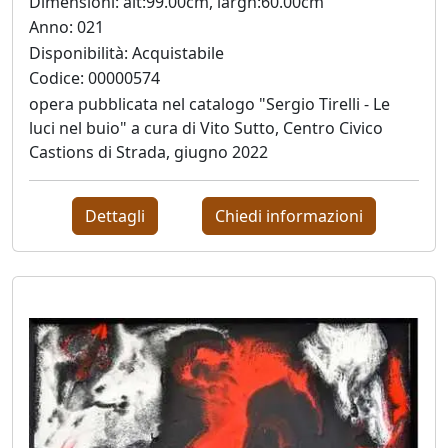
Dimensioni: alt:99.00cm, largh:60.00cm
Andrea
Anno: 021
Boscaro
Disponibilità: Acquistabile
Codice: 00000574
Rikkardo
opera pubblicata nel catalogo "Sergio Tirelli - Le
luci nel buio" a cura di Vito Sutto, Centro Civico
Brunetti
Castions di Strada, giugno 2022
Nilo
Dettagli
Chiedi informazioni
Cabai
Alessandro
Cadamuro
Giancarlo
Caneva