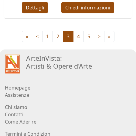
Dettagli
Chiedi informazioni
Carlo
Martini
«
<
1
2
3
4
5
>
»
Paola
Mascherin
ArteInVista:
Artisti
&
Opere d
'
Arte
Andrea
Màzzoli
Homepage
Assistenza
Klaus
Karl
Chi siamo
Mehrkens
Contatti
Come Aderire
Vittorio
Termini e Condizioni