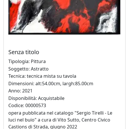
Silvia
Canton
LeoNilde
Carabba
Senza titolo
Tipologia: Pittura
Gastone
Soggetto: Astratto
Cecconello
Tecnica: tecnica mista su tavola
Dimensioni: alt:54.00cm, largh:85.00cm
Marco
Anno: 2021
Ciani
Disponibilità: Acquistabile
Codice: 00000573
opera pubblicata nel catalogo "Sergio Tirelli - Le
Sergio
luci nel buio" a cura di Vito Sutto, Centro Civico
Colussa
Castions di Strada, giugno 2022