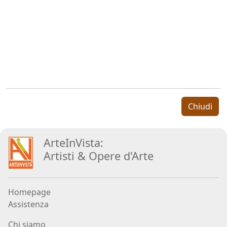
Aiolo
AJ
ROI
(Federico
Ajello)
Chiudi
Paolo
Avanzi
ArteInVista:
Artisti
&
Opere d
'
Arte
Andrés
Avré
Homepage
Assistenza
Elisabetta
Chi siamo
Bacci