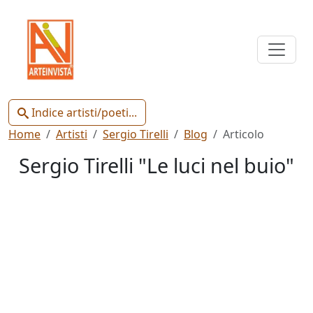
Indice
Artisti
e
Poeti
Indice artisti/poeti...
Home
Artisti
Sergio Tirelli
Blog
Articolo
Sergio Tirelli "Le luci nel buio"
Chiudi
Artisti
Poeti
Gianluca