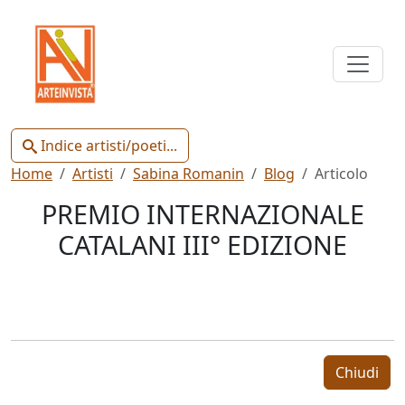
Indice
Artisti
e
Poeti
Indice artisti/poeti...
Home
Artisti
Sabina Romanin
Blog
Articolo
PREMIO INTERNAZIONALE
CATALANI III° EDIZIONE
Chiudi
Artisti
Poeti
Chiudi
Gianluca