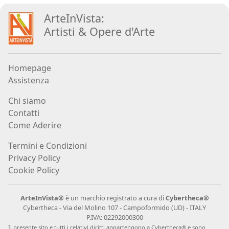
Aiolo
ArteInVista:
Artisti
&
Opere d
'
Arte
AJ
ROI
Homepage
(Federico
Assistenza
Ajello)
Chi siamo
Contatti
Paolo
Come Aderire
Avanzi
Termini e Condizioni
Privacy Policy
Andrés
Cookie Policy
Avré
ArteInVista®
è un marchio registrato a cura di
Cybertheca®
Cybertheca - Via del Molino 107 - Campoformido (UD) - ITALY
Elisabetta
P.IVA: 02292000300
Bacci
Il presente sito e tutti i relativi diritti appartengono a Cybertheca® e sono