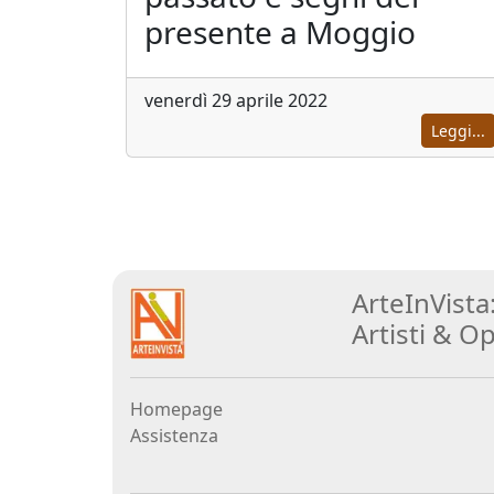
Elisabetta
presente a Moggio
Bacci
venerdì 29 aprile 2022
Antonio
Leggi...
Bardino
Mattia
Barone
ArteInVista
Maria
Artisti
&
Op
Basile
Homepage
Giuliana
Assistenza
Bellini