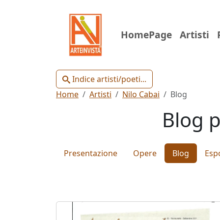
Indice
HomePage
Artisti
Artisti
e
Poeti
Indice artisti/poeti...
Home
Artisti
Nilo Cabai
Blog
Blog p
Chiudi
Presentazione
Opere
Blog
Espo
Artisti
Poeti