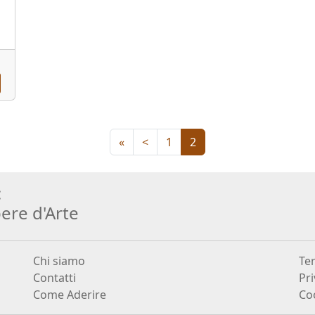
«
<
1
2
:
ere d
'
Arte
Chi siamo
Ter
Contatti
Pri
Come Aderire
Coo