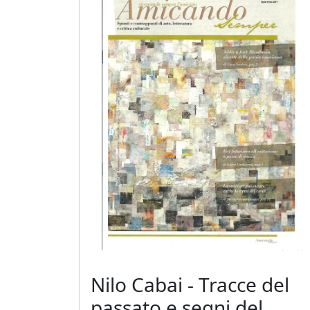
Gianluca
Aiolo
AJ
ROI
(Federico
Ajello)
Paolo
Avanzi
Andrés
Avré
Nilo Cabai - Tracce del
passato e segni del