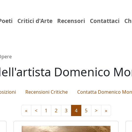
Poeti
Critici d'Arte
Recensori
Contattaci
Ch
Opere
ell'artista Domenico M
sizioni
Recensioni Critiche
Contatta Domenico Mon
«
<
1
2
3
4
5
>
»