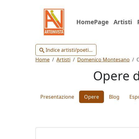
Indice
HomePage
Artisti
Artisti
e
Poeti
Indice artisti/poeti...
Home
Artisti
Domenico Montesano
Opere d
Chiudi
Presentazione
Opere
Blog
Espo
Artisti
Poeti