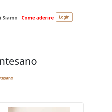
i Siamo
Come aderire
Login
ontesano
tesano