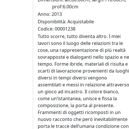
Elisabetta
prof:6.00cm
Bacci
Anno: 2013
Disponibilità: Acquistabile
Antonio
Codice: 00001238
Bardino
Tutto scorre, tutto diventa altro. I miei
lavori sono il luogo delle relazioni tra le
cose, una rappresentazione di più realtà
Mattia
sovrapposte e dialoganti nello spazio e ne
Barone
tempo. Forme ibride, materiali di risulta e
scarti di lavorazione provenienti da luogh
diversi in tempi diversi vengono
Maria
assemblati e messi in relazione attravers
Basile
un gioco ad incastro. Il colore bianco,
come un’istantanea, unisce e fissa la
composizione, la porta al presente.
Giuliana
Frammenti di oggetti ricomposti in un
Bellini
nuovo racconto che però inevitabilmente
porta le tracce dell’umana condizione con