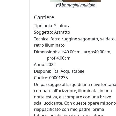
Immagini multiple
Andrea
Cantiere
Boscaro
Tipologia: Scultura
Soggetto: Astratto
Rikkardo
Tecnica: ferro ruggine sagomato, saldato,
Brunetti
retro illuminato
Dimensioni: alt:40.00cm, largh:40.00cm,
prof:4.00cm
Nilo
Anno: 2022
Cabai
Disponibilità: Acquistabile
Codice: 00001235
Alessandro
Un passaggio al largo di una nave lontana
compare all’orizzonte, illuminata, in una
Cadamuro
notte estiva, e scompare con una breve
scìa luccicante. Con queste opere mi sono
Giancarlo
riappacificato con mio padre, prima
Caneva
fabbro, poi disegnatore tracciatore ai