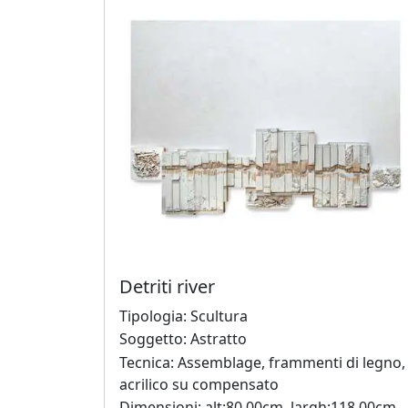
Gianluca
Aiolo
AJ
ROI
(Federico
Ajello)
Paolo
Avanzi
Detriti river
Tipologia: Scultura
Andrés
Soggetto: Astratto
Avré
Tecnica: Assemblage, frammenti di legno,
acrilico su compensato
Dimensioni: alt:80.00cm, largh:118.00cm,