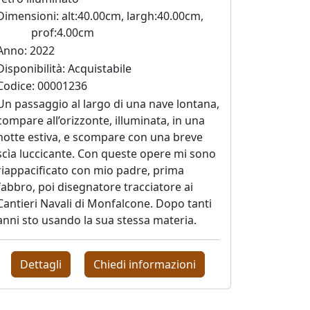
Dimensioni: alt:40.00cm, largh:40.00cm,
prof:4.00cm
Anno: 2022
Disponibilità: Acquistabile
Codice: 00001236
Un passaggio al largo di una nave lontana,
compare all’orizzonte, illuminata, in una
notte estiva, e scompare con una breve
scìa luccicante. Con queste opere mi sono
riappacificato con mio padre, prima
fabbro, poi disegnatore tracciatore ai
Cantieri Navali di Monfalcone. Dopo tanti
anni sto usando la sua stessa materia.
Dettagli
Chiedi informazioni