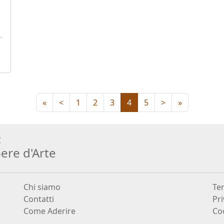
«
<
1
2
3
4
5
>
»
:
ere d
'
Arte
Chi siamo
Ter
Contatti
Pri
Come Aderire
Coo