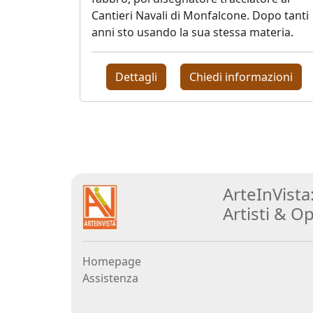
Cantieri Navali di Monfalcone. Dopo tanti
anni sto usando la sua stessa materia.
Silvia
Canton
Dettagli
Chiedi informazioni
LeoNilde
Carabba
Gastone
ArteInVista
Cecconello
Artisti
&
Op
Marco
Ciani
Homepage
Assistenza
Sergio