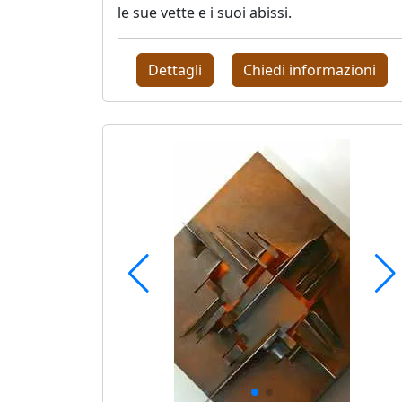
le sue vette e i suoi abissi.
Franco
Beraldo
Dettagli
Chiedi informazioni
Augusto
Bianchet
Riccardo
Boesso
Ivana
Bomben
Walter
Bortolossi