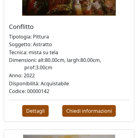
Antonio
Conflitto
Bardino
Tipologia: Pittura
Soggetto: Astratto
Mattia
Tecnica: mista su tela
Barone
Dimensioni: alt:80.00cm, largh:80.00cm,
prof:3.00cm
Anno: 2022
Maria
Disponibilità: Acquistabile
Basile
Codice: 00000142
Giuliana
Dettagli
Chiedi informazioni
Bellini
Franco