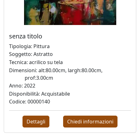
Silvia
Canton
senza titolo
LeoNilde
Tipologia: Pittura
Carabba
Soggetto: Astratto
Tecnica: acrilico su tela
Gastone
Dimensioni: alt:80.00cm, largh:80.00cm,
Cecconello
prof:3.00cm
Anno: 2022
Disponibilità: Acquistabile
Marco
Codice: 00000140
Ciani
Dettagli
Chiedi informazioni
Sergio
Colussa