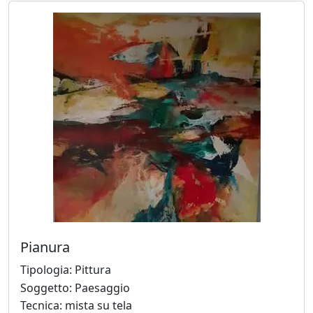
Fabio
Colussi
Marco
Creatini
Angelica
Dainese
Nicola
Pianura
De
Luca
Tipologia: Pittura
Soggetto: Paesaggio
Tecnica: mista su tela