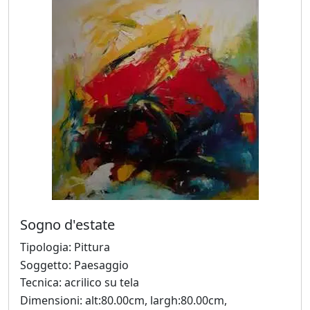
Beraldo
Augusto
Bianchet
Riccardo
Boesso
Ivana
Bomben
Sogno d'estate
Tipologia: Pittura
Walter
Soggetto: Paesaggio
Bortolossi
Tecnica: acrilico su tela
Dimensioni: alt:80.00cm, largh:80.00cm,