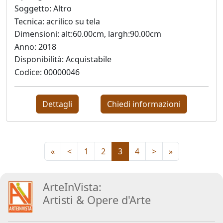
Soggetto: Altro
Tecnica: acrilico su tela
Jože
Dimensioni: alt:60.00cm, largh:90.00cm
Kotar
Anno: 2018
Disponibilità: Acquistabile
Codice: 00000046
Lorenzo
Lo
Vermi
Dettagli
Chiedi informazioni
Bruno
Lucchi
«
<
1
2
3
4
>
»
Paola
ArteInVista:
Angela
Artisti
&
Opere d
'
Arte
Martinella