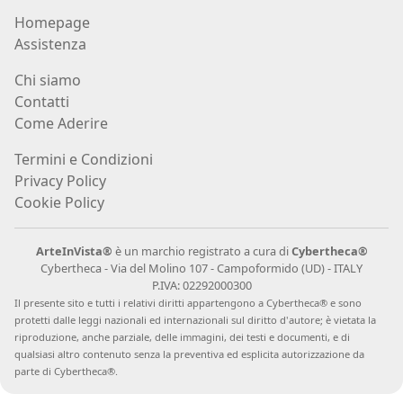
Homepage
Carlo
Assistenza
Martini
Chi siamo
Contatti
Paola
Come Aderire
Mascherin
Termini e Condizioni
Privacy Policy
Andrea
Cookie Policy
Màzzoli
ArteInVista®
è un marchio registrato a cura di
Cybertheca®
Cybertheca - Via del Molino 107 - Campoformido (UD) - ITALY
Klaus
P.IVA: 02292000300
Il presente sito e tutti i relativi diritti appartengono a Cybertheca® e sono
Karl
protetti dalle leggi nazionali ed internazionali sul diritto d
'
autore; è vietata la
Mehrkens
riproduzione, anche parziale, delle immagini, dei testi e documenti, e di
qualsiasi altro contenuto senza la preventiva ed esplicita autorizzazione da
parte di Cybertheca®.
Vittorio