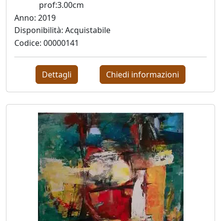
Andrea
prof:3.00cm
Anno: 2019
Boscaro
Disponibilità: Acquistabile
Codice: 00000141
Rikkardo
Brunetti
Dettagli
Chiedi informazioni
Nilo
Cabai
Alessandro
Cadamuro
Giancarlo
Caneva