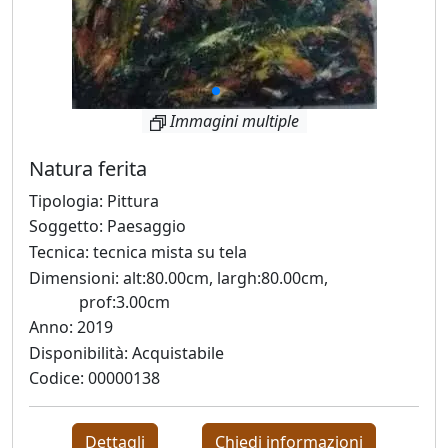
Ado
Furlanetto
Immagini multiple
Ugo
Natura ferita
Gangheri
Tipologia: Pittura
Soggetto: Paesaggio
Matteo
Tecnica: tecnica mista su tela
Germano
Dimensioni: alt:80.00cm, largh:80.00cm,
prof:3.00cm
Anno: 2019
Graziano
Disponibilità: Acquistabile
Giovanatto
Codice: 00000138
Laura
Dettagli
Chiedi informazioni