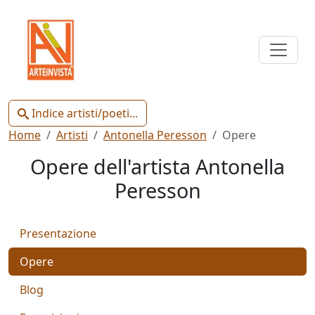
Indice
Artisti
e
Poeti
Indice artisti/poeti...
Home
Artisti
Antonella Peresson
Opere
Opere dell'artista Antonella
Peresson
Chiudi
Presentazione
Artisti
Poeti
Opere
Blog
Gianluca