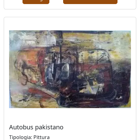
Grusovin
Paolo
Gubinelli
Lucia
Guidorizzi
Giovanni
Iovacchini
Jimi
Gazzosa
Autobus pakistano
(Domenico
Masullo)
Tipologia: Pittura