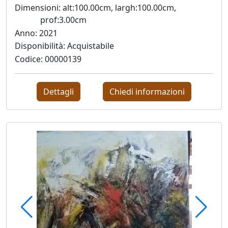
Stefano
Dimensioni: alt:100.00cm, largh:100.00cm,
Di
prof:3.00cm
Lorito
Anno: 2021
Disponibilità: Acquistabile
Codice: 00000139
Lorella
Fermo
Dettagli
Chiedi informazioni
Carlo
Fontana
Vanessa
Fontanel
Elisabetta
Franceschini