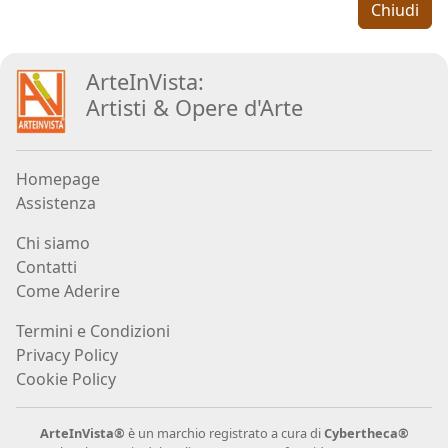
Chiudi
Aiolo
ArteInVista:
AJ
Artisti
&
Opere d
'
Arte
ROI
(Federico
Ajello)
Homepage
Assistenza
Paolo
Chi siamo
Avanzi
Contatti
Come Aderire
Andrés
Termini e Condizioni
Avré
Privacy Policy
Cookie Policy
Elisabetta
ArteInVista®
è un marchio registrato a cura di
Cybertheca®
Bacci