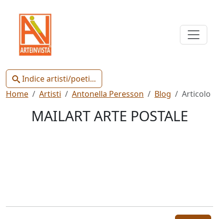
Indice
Artisti
e
Poeti
Indice artisti/poeti...
Home
Artisti
Antonella Peresson
Blog
Articolo
MAILART ARTE POSTALE
Chiudi
Artisti
Poeti
Gianluca